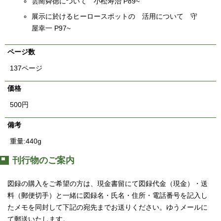
雲崗舜徳について 小松寿治 P89~
展示に於けるヒーロースポットの 活用について 守
屋幸一 P97~
ページ数
137ページ
価格
500円
備考
重量:440g
刊行物のご案内
図録の購入をご希望の方は、現金書留にて図録代金（現金）・送
料（郵便切手）と一緒に図録名・氏名・住所・電話番号を記入し
たメモを同封して下記の宛先までお送りください。ゆうメールに
て郵送いたします。