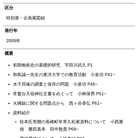
English
区分
한국어
简体中文
特別展・企画展図録
繁體中文
発行年
2009年
概要
初期炮術史の基礎的研究 宇田川武久 P1
和島誠一先生の東洋大学での教育活動 小泉功 P41~
水子貝塚の調査と保存の問題 小泉功 P45~
常盤台天祖神社文書をめぐって 小林保男 P51~
火縄銃に関する問題点から 西ヶ谷恭弘 P61~
資料紹介
松本氏寄贈の長崎町年寄久松家資料について 小西雅
徳 勝田真幸 田中敦貴 P69~