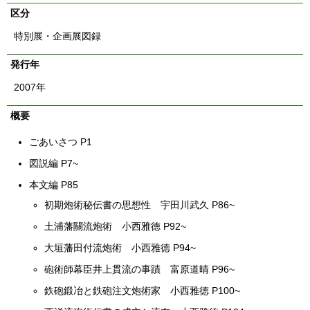
English
区分
한국어
简体中文
特別展・企画展図録
繁體中文
発行年
2007年
概要
ごあいさつ P1
図説編 P7~
本文編 P85
初期炮術秘伝書の思想性 宇田川武久 P86~
土浦藩關流炮術 小西雅徳 P92~
大垣藩田付流炮術 小西雅徳 P94~
砲術師幕臣井上貫流の事蹟 富原道晴 P96~
鉄砲鍛冶と鉄砲注文炮術家 小西雅徳 P100~