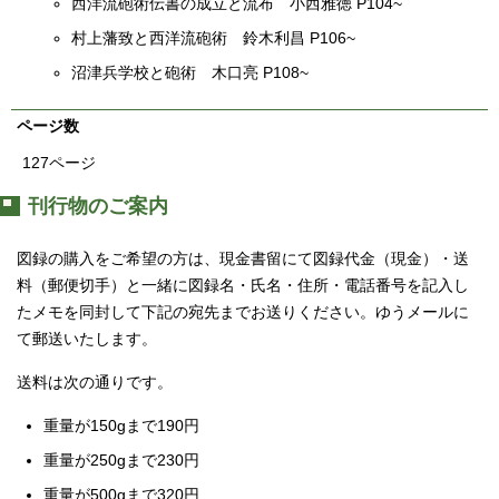
西洋流砲術伝書の成立と流布 小西雅徳 P104~
村上藩致と西洋流砲術 鈴木利昌 P106~
沼津兵学校と砲術 木口亮 P108~
ページ数
127ページ
刊行物のご案内
図録の購入をご希望の方は、現金書留にて図録代金（現金）・送
料（郵便切手）と一緒に図録名・氏名・住所・電話番号を記入し
たメモを同封して下記の宛先までお送りください。ゆうメールに
て郵送いたします。
送料は次の通りです。
重量が150gまで190円
重量が250gまで230円
重量が500gまで320円