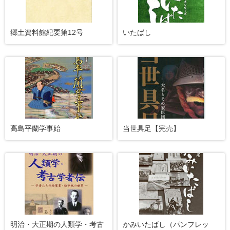
郷土資料館紀要第12号
いたばし
高島平蘭学事始
当世具足【完売】
明治・大正期の人類学・考古
かみいたばし（パンフレッ