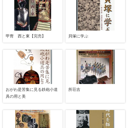
甲冑 西と東【完売】
貝塚に学ぶ
おがわ是苦集に見る鉄砲小道
所荘吉
具の用と美