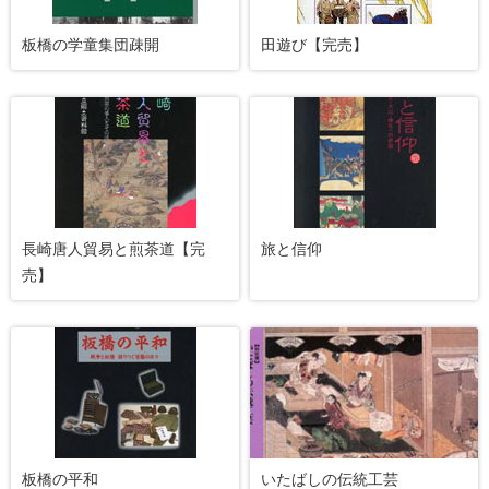
板橋の学童集団疎開
田遊び【完売】
長崎唐人貿易と煎茶道【完
旅と信仰
売】
板橋の平和
いたばしの伝統工芸