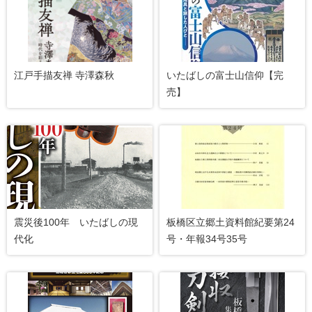
English
한국어
简体中文
繁體中文
江戸手描友禅 寺澤森秋
いたばしの富士山信仰【完
売】
震災後100年 いたばしの現
板橋区立郷土資料館紀要第24
代化
号・年報34号35号