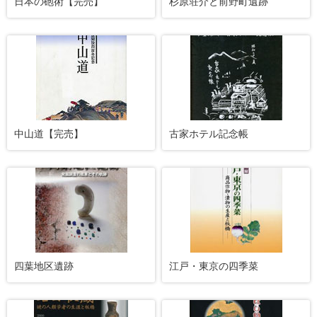
日本の砲術【完売】
杉原荘介と前野町遺跡
中山道【完売】
古家ホテル記念帳
四葉地区遺跡
江戸・東京の四季菜