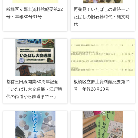
板橋区立郷土資料館紀要第22
再発見！いたばしの遺跡ーい
号・年報30号31号
たばしの旧石器時代・縄文時
代ー
都営三田線開業50周年記念
板橋区立郷土資料館紀要第21
「いたばし大交通展～江戸時
号・年報28号29号
代の街道から鉄道まで～」