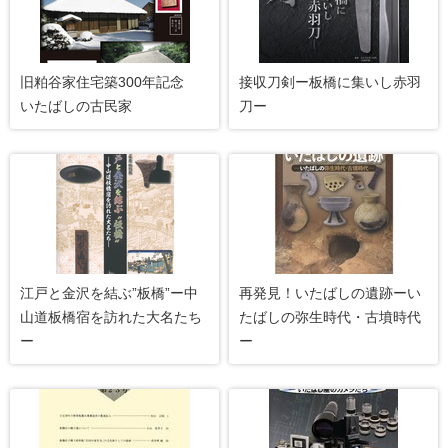
旧粕谷家住宅築300年記念
接収刀剣ー板橋に集いし赤羽
いたばしの古民家
刀ー
江戸と金沢を結ぶ”板橋”ー中
再発見！いたばしの遺跡ーい
山道板橋宿を訪れた大名たち
たばしの弥生時代・古墳時代
ー
ー