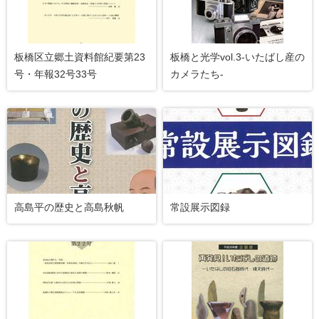
板橋区立郷土資料館紀要第23
板橋と光学vol.3-いたばし産の
号・年報32号33号
カメラたち-
高島平の歴史と高島秋帆
常設展示図録