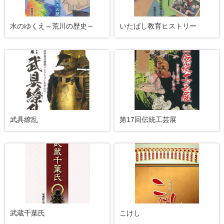
水のゆくえ～荒川の歴史～
いたばし教育ヒストリー
武具繚乱
第17回伝統工芸展
武蔵千葉氏
こけし