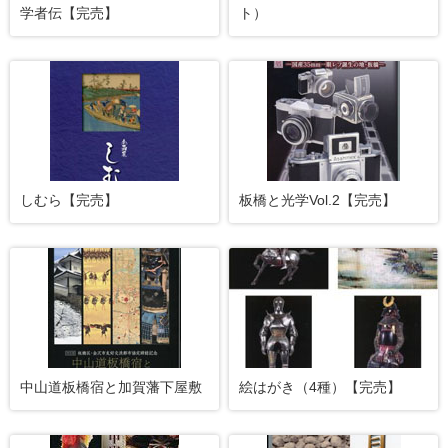
学者伝【完売】
ト）
しむら【完売】
板橋と光学Vol.2【完売】
中山道板橋宿と加賀藩下屋敷
絵はがき（4種）【完売】