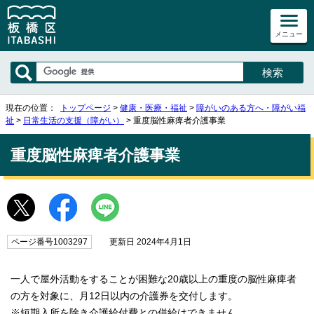
メニュー
現在の位置：
トップページ
>
健康・医療・福祉
>
障がいのある方へ・障がい福
祉
>
日常生活の支援（障がい）
> 重度脳性麻痺者介護事業
重度脳性麻痺者介護事業
ページ番号1003297
更新日 2024年4月1日
一人で屋外活動をすることが困難な20歳以上の重度の脳性麻痺者
の方を対象に、月12日以内の介護券を交付します。
※短期入所を除き介護給付費との併給はできません。