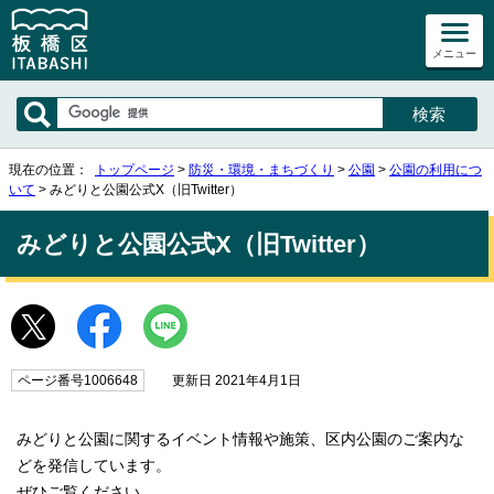
メニュー
現在の位置：
トップページ
>
防災・環境・まちづくり
>
公園
>
公園の利用につ
いて
> みどりと公園公式X（旧Twitter）
みどりと公園公式X（旧Twitter）
ページ番号1006648
更新日 2021年4月1日
みどりと公園に関するイベント情報や施策、区内公園のご案内な
どを発信しています。
ぜひご覧ください。