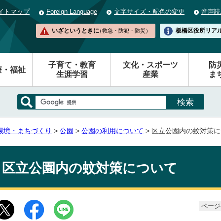
イトマップ
Foreign Language
文字サイズ・配色の変更
音声読
いざというときに
板橋区役所
リア
（救急・防犯・防災）
子育て・教育
文化・スポーツ
防
療・福祉
生涯学習
産業
ま
環境・まちづくり
>
公園
>
公園の利用について
> 区立公園内の蚊対策
区立公園内の蚊対策について
ページ番