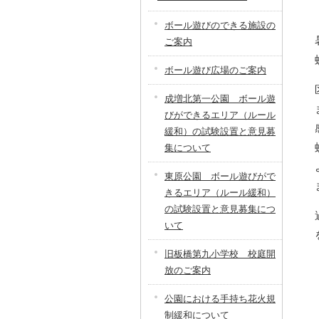
ボール遊びのできる施設の
ご案内
ボール遊び広場のご案内
成増北第一公園 ボール遊
びができるエリア（ルール
緩和）の試験設置と意見募
集について
東原公園 ボール遊びがで
きるエリア（ルール緩和）
の試験設置と意見募集につ
いて
旧板橋第九小学校 校庭開
放のご案内
公園における手持ち花火規
制緩和について