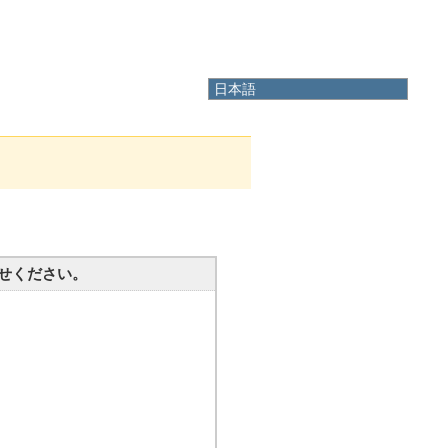
日本語
日本語
English
한국어
简体中文
繁體中文
せください。