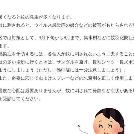
暑くなると蚊の発生が多くなります。
蚊に刺されると、ウイルス感染症の媒介などの被害がもたらされる
区では対策として、4月下旬から9月まで、集水桝などに蚊羽化防
ます。
感染症を予防するには、各個人が蚊に刺されないよう工夫すること
蚊の多い場所に行くときは、サンダルを避け、長袖シャツ・長ズボ
ようにしましょう（ただし、熱中症には十分注意しましょう）。
また、必要に応じて虫よけスプレーなどの忌避剤を正しく使用しま
過度な心配は必要ありませんが、蚊に刺されて発熱など症状がある
を受診してください。