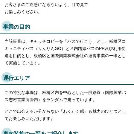
English
お客さまのご迷惑にならないよう、目で見て
한국어
お楽しみください。
简体中文
繁體中文
事業の目的
当該事業は、キャッチコピーを「バスで行こう」とし、板橋区コ
ミュニティバス（りんりんGO）と区内路線バスのPR及び利用促
進を目的とし、板橋区と国際興業株式会社の連携事業の一環とし
て実施しています。
運行エリア
この特別な車両は、板橋区内を中心とした一般路線（国際興業バ
ス志村営業所管内）をランダムで走っています。
どこで出会えるか分からない「わくわく感」も魅力のひとつとし
てお楽しみいただけます。
車内装飾の一部をご紹介します。