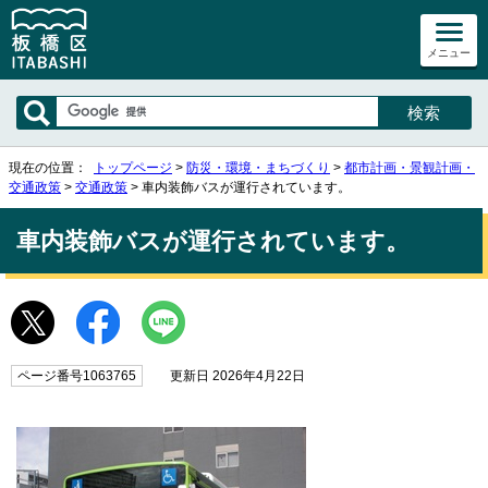
メニュー
現在の位置：
トップページ
>
防災・環境・まちづくり
>
都市計画・景観計画・
交通政策
>
交通政策
> 車内装飾バスが運行されています。
車内装飾バスが運行されています。
ページ番号1063765
更新日 2026年4月22日