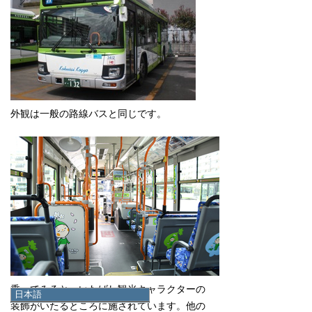
外観は一般の路線バスと同じです。
乗ってみると、いたばし観光キャラクターの
日本語
装飾がいたるところに施されています。他の
日本語