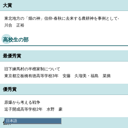
大賞
東北地方の「畑の神」信仰-春秋に去来する農耕神を事例として-
川合 正裕
高校生の部
最優秀賞
旧下練馬村の半檀家制について
東京都立板橋有徳高等学校3年 安藤 久瑠美・福島 菜摘
優秀賞
原爆から考える戦争
逗子開成高等学校2年 水野 豪
日本語
佳作
日本語