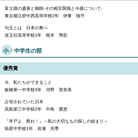
English
富士講の盛衰と御師-その相互関係と今後について-
한국어
简体中文
東京都立府中西高等学校2年 伊東 慎平
繁體中文
勾玉とは 日本の奥へ
攻玉社高等学校1年 根木 秀彰
小・中学生の部
優秀賞
今、私たちができること
板橋第一中学校3年 河野 実奈美
占領されていた日本
高島第三中学校2年 中島 愛恵
『井戸よ、甦れ！』～私の大切なもの探しの始まり～
暁星中学校1年 岩瀬 充季