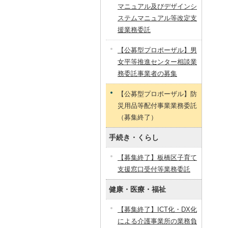
マニュアル及びデザインシ
ステムマニュアル等改定支
援業務委託
【公募型プロポーザル】男
女平等推進センター相談業
務委託事業者の募集
【公募型プロポーザル】防
災用品等配付事業業務委託
（募集終了）
手続き・くらし
【募集終了】板橋区子育て
支援窓口受付等業務委託
健康・医療・福祉
【募集終了】ICT化・DX化
による介護事業所の業務負