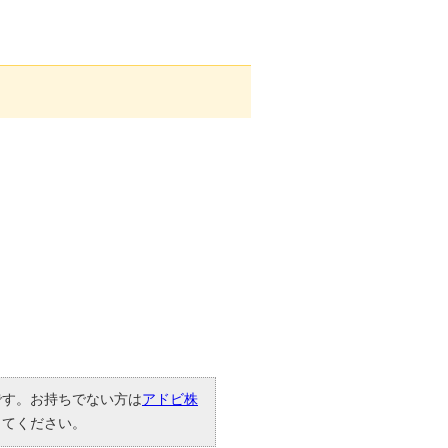
要です。お持ちでない方は
アドビ株
してください。