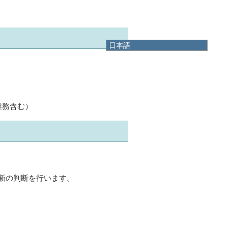
日本語
日本語
English
한국어
简体中文
繁體中文
業務含む）
新の判断を行います。