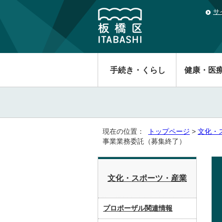
サ
手続き・くらし
健康・医
現在の位置：
トップページ
>
文化・
事業業務委託（募集終了）
文化・スポーツ・産業
プロポーザル関連情報