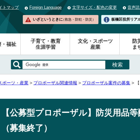
イトマップ
Foreign Language
文字サイズ・配色の変更
音声読
いざというときに
板橋区役所
リア
（救急・防犯・防災）
子育て・教育
文化・スポーツ
防
療・福祉
生涯学習
産業
ま
スポーツ・産業
>
プロポーザル関連情報
>
プロポーザル案件の募集
> 
【公募型プロポーザル】防災用品等
（募集終了）