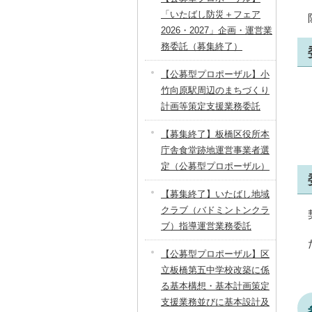
「いたばし防災＋フェア
2026・2027」企画・運営業
務委託（募集終了）
【公募型プロポーザル】小
竹向原駅周辺のまちづくり
計画等策定支援業務委託
【募集終了】板橋区役所本
庁舎食堂跡地運営事業者選
定（公募型プロポーザル）
【募集終了】いたばし地域
クラブ（バドミントンクラ
ブ）指導運営業務委託
【公募型プロポーザル】区
立板橋第五中学校改築に係
る基本構想・基本計画策定
支援業務並びに基本設計及