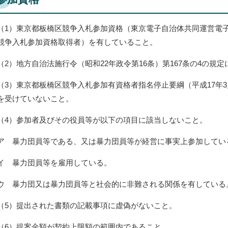
（1）東京都板橋区競争入札参加資格（東京電子自治体共同運営電
競争入札参加資格取得者）を有していること。
（2）地方自治法施行令（昭和22年政令第16条）第167条の4の規
（3）東京都板橋区競争入札参加有資格者指名停止要綱（平成17年3
を受けていないこと。
（4）参加者及びその役員等が以下の項目に該当しないこと。
ア 暴力団員等である、又は暴力団員等が経営に事実上参加してい
イ 暴力団員等を雇用している。
ウ 暴力団又は暴力団員等と社会的に非難される関係を有している
（5）提出された書類の記載事項に虚偽がないこと。
（6）提案金額が契約上限額の範囲内であること。