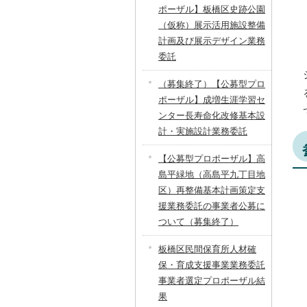
ポーザル】板橋区史跡公園
（仮称）展示活用施設整備
計画及び展示デザイン業務
委託
（募集終了）【公募型プロ
ポーザル】成増生涯学習セ
ンター長寿命化改修基本設
計・実施設計業務委託
【公募型プロポーザル】高
島平緑地（高島平九丁目地
区）再整備基本計画策定支
援業務委託の事業者公募に
ついて（募集終了）
板橋区民間保育所人材確
保・育成支援事業業務委託
事業者選定プロポーザル結
果