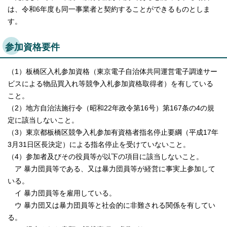
English
は、令和6年度も同一事業者と契約することができるものとしま
한국어
す。
简体中文
繁體中文
参加資格要件
（1）板橋区入札参加資格（東京電子自治体共同運営電子調達サー
ビスによる物品買入れ等競争入札参加資格取得者）を有している
こと。
（2）地方自治法施行令（昭和22年政令第16号）第167条の4の規
定に該当しないこと。
（3）東京都板橋区競争入札参加有資格者指名停止要綱（平成17年
3月31日区長決定）による指名停止を受けていないこと。
（4）参加者及びその役員等が以下の項目に該当しないこと。
ア 暴力団員等である、又は暴力団員等が経営に事実上参加して
いる。
イ 暴力団員等を雇用している。
ウ 暴力団又は暴力団員等と社会的に非難される関係を有してい
る。