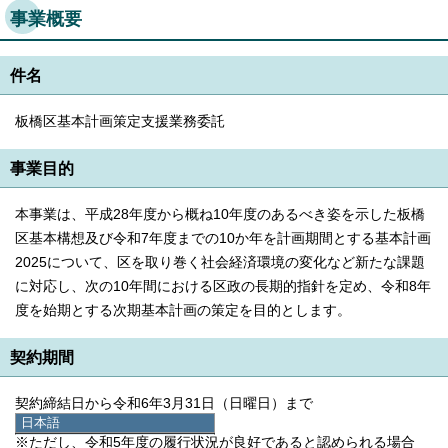
事業概要
件名
板橋区基本計画策定支援業務委託
事業目的
本事業は、平成28年度から概ね10年度のあるべき姿を示した板橋
区基本構想及び令和7年度までの10か年を計画期間とする基本計画
2025について、区を取り巻く社会経済環境の変化など新たな課題
に対応し、次の10年間における区政の長期的指針を定め、令和8年
度を始期とする次期基本計画の策定を目的とします。
契約期間
契約締結日から令和6年3月31日（日曜日）まで
日本語
日本語
※ただし、令和5年度の履行状況が良好であると認められる場合