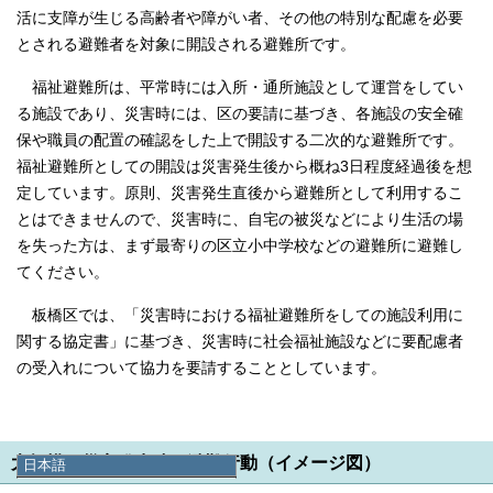
活に支障が生じる高齢者や障がい者、その他の特別な配慮を必要
とされる避難者を対象に開設される避難所です。
福祉避難所は、平常時には入所・通所施設として運営をしてい
る施設であり、災害時には、区の要請に基づき、各施設の安全確
保や職員の配置の確認をした上で開設する二次的な避難所です。
福祉避難所としての開設は災害発生後から概ね3日程度経過後を想
定しています。原則、災害発生直後から避難所として利用するこ
とはできませんので、災害時に、自宅の被災などにより生活の場
を失った方は、まず最寄りの区立小中学校などの避難所に避難し
てください。
板橋区では、「災害時における福祉避難所をしての施設利用に
関する協定書」に基づき、災害時に社会福祉施設などに要配慮者
の受入れについて協力を要請することとしています。
大規模な災害発生時の避難行動（イメージ図）
日本語
日本語