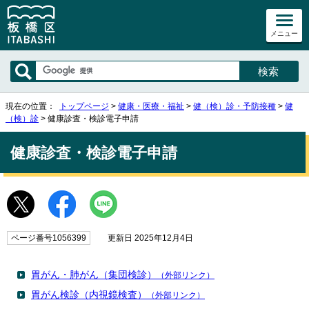
メニュー
現在の位置：
トップページ
>
健康・医療・福祉
>
健（検）診・予防接種
>
健
（検）診
> 健康診査・検診電子申請
健康診査・検診電子申請
ページ番号1056399
更新日 2025年12月4日
胃がん・肺がん（集団検診）
（外部リンク）
胃がん検診（内視鏡検査）
（外部リンク）