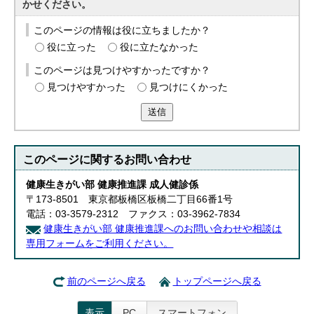
かせください。
English
한국어
このページの情報は役に立ちましたか？
简体中文
役に立った
役に立たなかった
繁體中文
このページは見つけやすかったですか？
見つけやすかった
見つけにくかった
送信
このページに関する
お問い合わせ
健康生きがい部 健康推進課 成人健診係
〒173-8501 東京都板橋区板橋二丁目66番1号
電話：03-3579-2312 ファクス：03-3962-7834
健康生きがい部 健康推進課へのお問い合わせや相談は
専用フォームをご利用ください。
前のページへ戻る
トップページへ戻る
表示
PC
スマートフォン