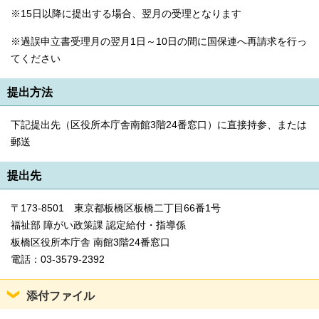
English
※15日以降に提出する場合、翌月の受理となります
한국어
简体中文
※過誤申立書受理月の翌月1日～10日の間に国保連へ再請求を行っ
繁體中文
てください
提出方法
下記提出先（区役所本庁舎南館3階24番窓口）に直接持参、または
郵送
提出先
〒173-8501 東京都板橋区板橋二丁目66番1号
福祉部 障がい政策課 認定給付・指導係
板橋区役所本庁舎 南館3階24番窓口
電話：03-3579-2392
添付ファイル