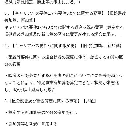
増減（新規指定、廃止等の事由による。）
English
한국어
3．【キャリアパス要件1から要件3までに関する変更】【旧処遇改
简体中文
善加算、新加算】
繁體中文
キャリアパス要件1から3までに関する適合状況の変更（算定する
旧処遇改善加算及び新加算の区分に変更が生じる場合に限る。）
4．【キャリアパス要件4に関する変更】【旧特定加算、新加算】
・配置等要件に関する適合状況の変更に伴う、該当する加算の区
分の変更
・喀痰吸引を必要とする利用者の割合についての要件等を満たせ
ないことにより、特定事業所加算を算定できない状況が常態化
し、3か月以上継続した場合
5.【区分変更及び新規算定に関する事項】【共通】
・算定する新加算等の区分の変更を行う
・新加算等を新規に算定する