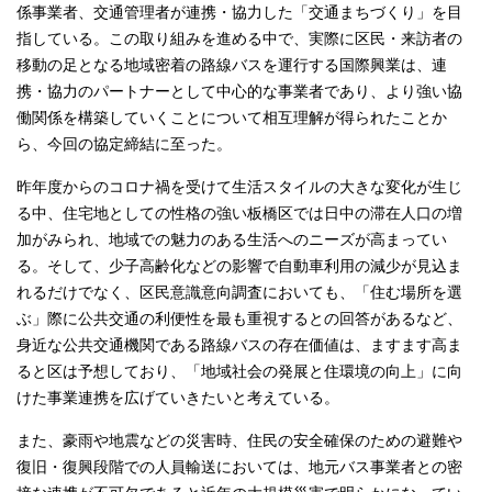
係事業者、交通管理者が連携・協力した「交通まちづくり」を目
English
한국어
指している。この取り組みを進める中で、実際に区民・来訪者の
简体中文
移動の足となる地域密着の路線バスを運行する国際興業は、連
繁體中文
携・協力のパートナーとして中心的な事業者であり、より強い協
働関係を構築していくことについて相互理解が得られたことか
ら、今回の協定締結に至った。
昨年度からのコロナ禍を受けて生活スタイルの大きな変化が生じ
る中、住宅地としての性格の強い板橋区では日中の滞在人口の増
加がみられ、地域での魅力のある生活へのニーズが高まってい
る。そして、少子高齢化などの影響で自動車利用の減少が見込ま
れるだけでなく、区民意識意向調査においても、「住む場所を選
ぶ」際に公共交通の利便性を最も重視するとの回答があるなど、
身近な公共交通機関である路線バスの存在価値は、ますます高ま
ると区は予想しており、「地域社会の発展と住環境の向上」に向
けた事業連携を広げていきたいと考えている。
また、豪雨や地震などの災害時、住民の安全確保のための避難や
復旧・復興段階での人員輸送においては、地元バス事業者との密