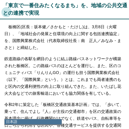
「東京で一番住みたくなるまち」を、地域の公共交通
との連携で実現
板橋区(区長：坂本健／さかもと・たけし)は、3月8日（火曜
日）、「地域社会の発展と住環境の向上に関する包括連携協定」
を、国際興業株式会社（代表取締役社長：南 正人／みなみ・ま
さと）と締結した。
鉄道路線の各駅を網目のように結ぶ路線バスネットワークが構築
された板橋区。この路線バスのほとんどを運行し、また、区のコ
ミュニティバス「りんりんGO」の運行も担う国際興業株式会社
（以下、「国際興業」という。）とは、これまでも両者連携のも
と区内の交通利便性の向上に取り組んできた。また、いたばし花
火大会などでの旅客輸送においても協力関係を有している。
令和2年に策定した「板橋区交通政策基本計画」では、「歩いて、
乗って、住んでよし『人』が主役の交通都市」を区の交通政策の
基本理念に掲げ、行政機関だけでなく、鉄道やバス、自転車等を
日本語
日ごろから利用する区民や、各種交通サービスを提供する交通関
日本語