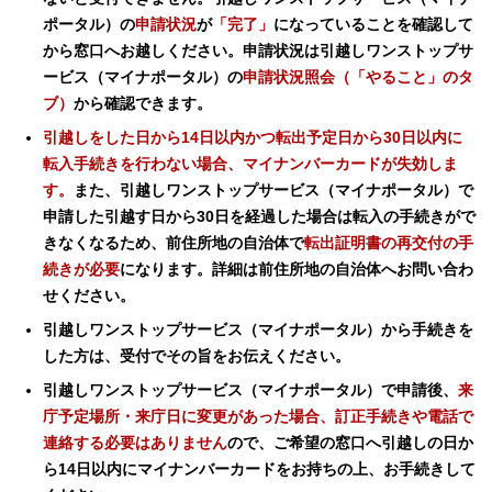
ポータル）の
申請状況
が
「
完了」
になっていることを確認して
から窓口へお越しください。申請状況は引越しワンストップサ
ービス（マイナポータル）の
申請状況照会
（「やること」のタ
ブ）
から確認できます。
引越しをした日から14日以内かつ転出予定日から30日以内に
転入手続きを行わない場合、マイナンバーカードが失効しま
す。
また、引越しワンストップサービス（マイナポータル）で
申請した引越す日から30日を経過した場合は転入の手続きがで
きなくなるため、前住所地の自治体で
転出証明書の再交付の手
続きが必要
になります。詳細は前住所地の自治体へお問い合わ
せください。
引越しワンストップサービス（マイナポータル）から手続きを
した方は、受付でその旨をお伝えください。
引越しワンストップサービス（マイナポータル）で申請後、
来
庁予定場所・来庁日に変更があった場合、訂正手続きや電話で
連絡する必要はありません
ので、ご希望の窓口へ引越しの日か
ら14日以内にマイナンバーカードをお持ちの上、お手続きして