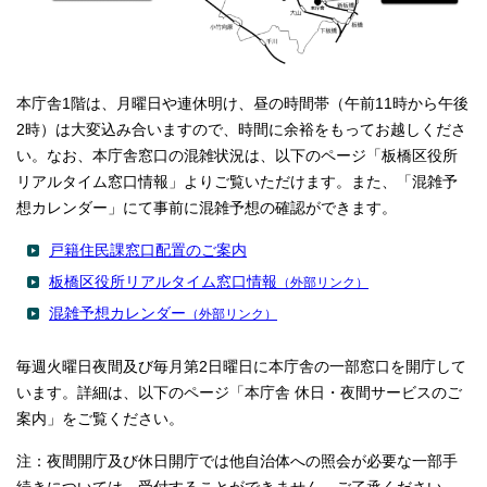
English
한국어
简体中文
繁體中文
本庁舎1階は、月曜日や連休明け、昼の時間帯（午前11時から午後
2時）は大変込み合いますので、時間に余裕をもってお越しくださ
い。なお、本庁舎窓口の混雑状況は、以下のページ「板橋区役所
リアルタイム窓口情報」よりご覧いただけます。また、「混雑予
想カレンダー」にて事前に混雑予想の確認ができます。
戸籍住民課窓口配置のご案内
板橋区役所リアルタイム窓口情報
（外部リンク）
混雑予想カレンダー
（外部リンク）
毎週火曜日夜間及び毎月第2日曜日に本庁舎の一部窓口を開庁して
います。詳細は、以下のページ「本庁舎 休日・夜間サービスのご
案内」をご覧ください。
注：夜間開庁及び休日開庁では他自治体への照会が必要な一部手