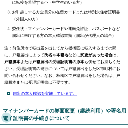
に転校を希望する小・中学生のいる方）
お引越しする方全員分の在留カードまたは特別永住者証明書
（外国人の方）
委任状・マイナンバーカードや運転免許証、パスポートなど
届出に来庁する方の本人確認書類（届出が代理人の場合）
注：前住所地で転出届を出してから板橋区に転入するまでの間
に、戸籍届出によって
氏名
や
本籍地
などに
変更があった場合
は、
戸籍謄本
または
戸籍届出の受理証明書の原本
も併せてお持ちくだ
さい。受理証明書の発行については戸籍届出をした区市町村にお
問い合わせください。なお、板橋区で戸籍届出をした場合は、戸
籍謄本または受理証明書は不要です。
届出の本人確認を実施しています。
マイナンバーカードの券面変更（継続利用）や署名用
電子証明書の手続きについて