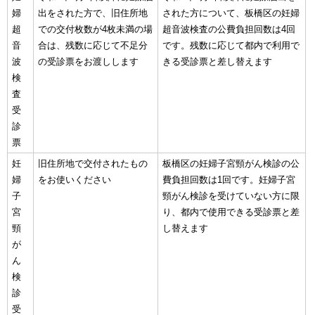
婦
出をされた方で、旧住所地
された方について、板橋区の妊婦
超
での交付枚数が4枚未満の場
超音波検査の公費負担回数は4回
音
合は、残数に応じて不足分
です。残数に応じて都内で利用で
波
の受診票をお渡しします
きる受診票と差し替えます
検
査
受
診
票
妊
旧住所地で交付されたもの
板橋区の妊婦子宮頸がん検診の公
婦
をお使いください
費負担回数は1回です。妊婦子宮
子
頸がん検診を受けていない方に限
宮
り、都内で使用できる受診票と差
頸
し替えます
が
ん
検
診
受