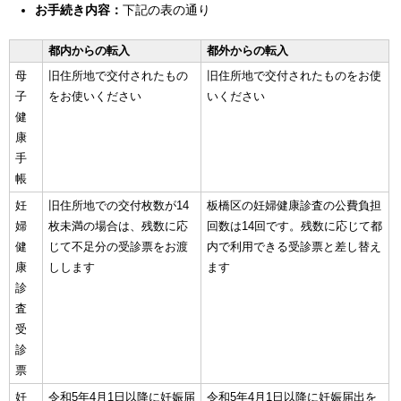
お手続き内容：
下記の表の通り
English
한국어
简体中文
都内からの転入
都外からの転入
繁體中文
母
旧住所地で交付されたもの
旧住所地で交付されたものをお使
子
をお使いください
いください
健
康
手
帳
妊
旧住所地での交付枚数が14
板橋区の妊婦健康診査の公費負担
婦
枚未満の場合は、残数に応
回数は14回です。残数に応じて都
健
じて不足分の受診票をお渡
内で利用できる受診票と差し替え
康
しします
ます
診
査
受
診
票
妊
令和5年4月1日以降に妊娠届
令和5年4月1日以降に妊娠届出を