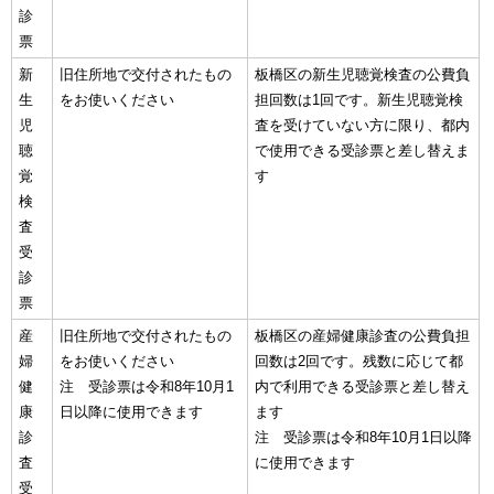
診
票
新
旧住所地で交付されたもの
板橋区の新生児聴覚検査の公費負
生
をお使いください
担回数は1回です。新生児聴覚検
児
査を受けていない方に限り、都内
聴
で使用できる受診票と差し替えま
覚
す
検
査
受
診
票
産
旧住所地で交付されたもの
板橋区の産婦健康診査の公費負担
婦
をお使いください
回数は2回です。残数に応じて都
健
注 受診票は令和8年10月1
内で利用できる受診票と差し替え
康
日以降に使用できます
ます
診
注 受診票は令和8年10月1日以降
査
に使用できます
受