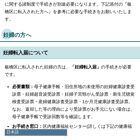
に関する諸制度で手続きが別途必要になります。下記添付の『板
橋区に転入された方へ』を参考に必要な手続きをお願いいたしま
す。
妊婦の方へ
妊婦転入届について
板橋区に転入された妊婦の方は、
「妊婦転入届」
の手続きが必要
です。
必要書類：
母子健康手帳・旧住所地の未使用の妊婦健康診査受
診票・妊婦超音波受診票・妊婦子宮頸がん受診票・新生児聴覚
検査受診票・産婦健康診査受診票・1か月児健康診査受診票。
なお、返却した等の理由により受診票がお手元にない場合は、
母子健康手帳で受診回数等を確認します。
お手続き窓口：
区内健康福祉センター(詳しくは下記の健康福
日本語
祉センターのご案内を参照)
日本語