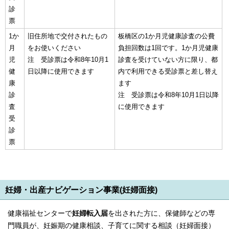
診
票
1か
旧住所地で交付されたもの
板橋区の1か月児健康診査の公費
月
をお使いください
負担回数は1回です。1か月児健康
児
注 受診票は令和8年10月1
診査を受けていない方に限り、都
健
日以降に使用できます
内で利用できる受診票と差し替え
康
ます
診
注 受診票は令和8年10月1日以降
査
に使用できます
受
診
票
妊婦・出産ナビゲーション事業(妊婦面接)
健康福祉センターで
妊婦転入届
を出された方に、保健師などの専
門職員が、妊娠期の健康相談、子育てに関する相談（妊婦面接）