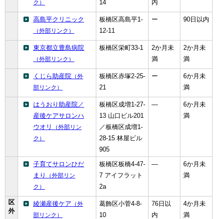
14
内
ク）
English
한국어
高島平クリニック
板橋区高島平1‐
ー
90日以内
简体中文
12‐11
（外部リンク）
繁體中文
東京都立豊島病院
板橋区栄町33-1
2か月未
2か月未
満
満
（外部リンク）
くじら助産院
板橋区赤塚2‐25‐
ー
6か月未
（外
21
満
部リンク）
はうおり助産院／
板橋区成増1-27-
―
6か月未
産後ケアサロンハ
13 山口ビル201
満
ウオリ
／板橋区成増1‐
（外部リン
28‐15 林屋ビル
ク）
905
子育てサロンひだ
板橋区板橋4-47-
―
6か月未
まり
7 アイフラット
満
（外部リン
2a
ク）
区
綾瀬産後ケア
葛飾区小菅4-8-
76日以
4か月未
（外
外
10
内
満
部リンク）