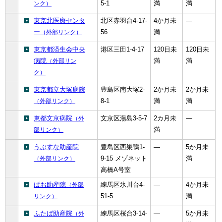
5-1
満
満
ンク）
東京北医療センタ
北区赤羽台4-17-
4か月未
―
ー
56
満
（外部リンク）
東京都済生会中央
港区三田1-4-17
120日未
120日未
病院
満
満
（外部リン
ク）
東京都立大塚病院
豊島区南大塚2-
2か月未
2か月未
8-1
満
満
（外部リンク）
東都文京病院
文京区湯島3-5-7
2カ月未
―
（外
満
部リンク）
うぶすな助産院
豊島区西巣鴨1-
―
5か月未
9-15 メゾネット
満
（外部リンク）
高橋A号室
ぱお助産院
練馬区氷川台4-
―
4か月未
（外部
51-5
満
リンク）
ふたば助産院
練馬区桜台3-14-
―
5か月未
（外