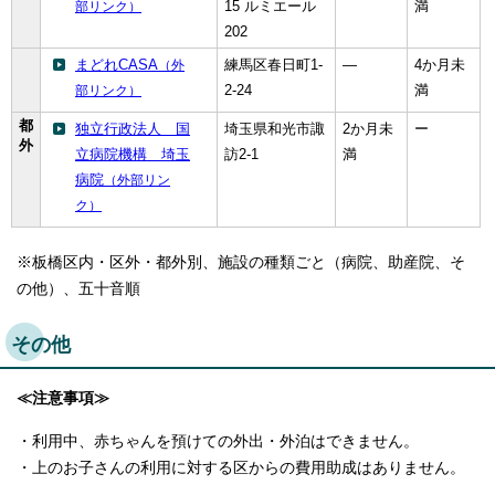
15 ルミエール
満
部リンク）
202
まどれCASA
練馬区春日町1-
―
4か月未
（外
2-24
満
部リンク）
都
独立行政法人 国
埼玉県和光市諏
2か月未
ー
外
立病院機構 埼玉
訪2-1
満
病院
（外部リン
ク）
※板橋区内・区外・都外別、施設の種類ごと（病院、助産院、そ
の他）、五十音順
その他
≪注意事項≫
・利用中、赤ちゃんを預けての外出・外泊はできません。
・上のお子さんの利用に対する区からの費用助成はありません。