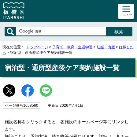
メニュー
現在の位置：
トップページ
>
子育て・教育・生涯学習
>
妊娠・出産
>
妊娠した
ら
> 宿泊型・通所型産後ケア契約施設一覧
宿泊型・通所型産後ケア契約施設一覧
ページ番号1058560
更新日 2026年7月1日
施設名称をクリックすると、各施設のホームページ等にリンクし
ます。
施設により、予約方法、持ち物等が異なります。詳細は、各ホー