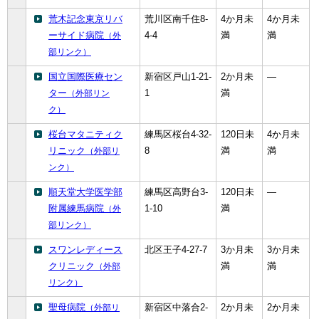
荒木記念東京リバ
荒川区南千住8-
4か月未
4か月未
ーサイド病院
4-4
満
満
（外
部リンク）
国立国際医療セン
新宿区戸山1-21-
2か月未
―
ター
1
満
（外部リン
ク）
桜台マタニティク
練馬区桜台4-32-
120日未
4か月未
リニック
8
満
満
（外部リ
ンク）
順天堂大学医学部
練馬区高野台3-
120日未
―
附属練馬病院
1-10
満
（外
部リンク）
スワンレディース
北区王子4-27-7
3か月未
3か月未
クリニック
満
満
（外部
リンク）
聖母病院
新宿区中落合2-
2か月未
2か月未
（外部リ