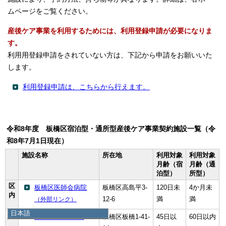
ムページをご覧ください。
産後ケア事業を利用するためには、利用登録申請が必要になりま
す。
利用用登録申請をされていない方は、下記から申請をお願いいた
します。
利用登録申請は、こちらから行えます。
令和8年度 板橋区宿泊型・通所型産後ケア事業契約施設一覧（令
和8年7月1日現在）
施設名称
所在地
利用対象
利用対象
月齢（宿
月齢（通
泊型）
所型）
区
板橋区医師会病院
板橋区高島平3‐
120日未
4か月未
内
12‐6
満
満
（外部リンク）
日本語
荘病院
板橋区板橋1‐41‐
45日以
60日以内
（外部リン
日本語