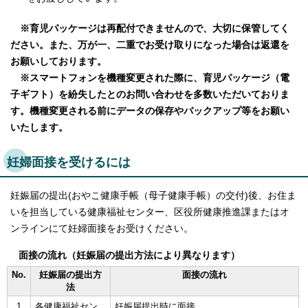
English
한국어
※育児パッケージは再配付できませんので、大切に保管してく
简体中文
ださい。また、万が一、二重でお受け取りになった場合は返還を
繁體中文
お願いしております。
※スマートフォンを機種変更された際に、育児パッケージ（電
子ギフト）を紛失したとのお問い合わせを多数いただいておりま
す。機種変更される前にデータの保存やバックアップ等をお願い
いたします。
妊婦面接を受けるには
妊娠届の提出(おやこ健康手帳（母子健康手帳）の交付)後、お住ま
いを担当している健康福祉センター、区役所健康推進課またはオ
ンラインにて妊婦面接をお受けください。
面接の流れ（妊娠届の提出方法により異なります）
No.
妊娠届の提出方
面接の流れ
法
1
各健康福祉セン
妊娠届提出時に面接