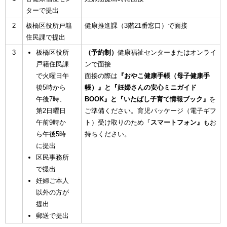
ターで提出
2
板橋区役所戸籍
健康推進課（3階21番窓口）で面接
住民課で提出
3
板橋区役所
（予約制）
健康福祉センターまたはオンライ
戸籍住民課
ンで面接
で火曜日午
面接の際は
『おやこ健康手帳（母子健康手
後5時から
帳）』と『妊婦さんの安心ミニガイド
午後7時、
BOOK』と『いたばし子育て情報ブック』
を
第2日曜日
ご準備ください。育児パッケージ（電子ギフ
午前9時か
ト）受け取りのため『
スマートフォン』
もお
ら午後5時
持ちください。
に提出
区民事務所
で提出
妊婦ご本人
以外の方が
提出
郵送で提出