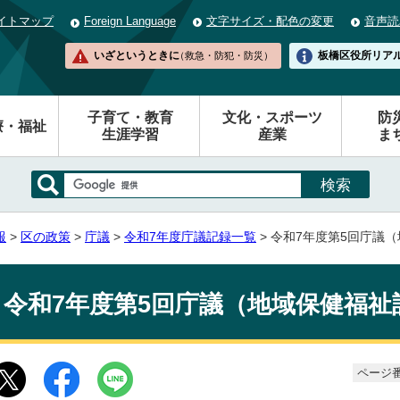
イトマップ
Foreign Language
文字サイズ・配色の変更
音声読
いざというときに
板橋区役所
リア
（救急・防犯・防災）
子育て・教育
文化・スポーツ
防
療・福祉
生涯学習
産業
ま
報
>
区の政策
>
庁議
>
令和7年度庁議記録一覧
> 令和7年度第5回庁議
令和7年度第5回庁議（地域保健福祉
ページ番号