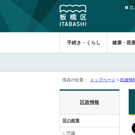
サ
手続き・くらし
健康・医
現在の位置：
トップページ
>
区政情
区政情報
区の政策
庁議