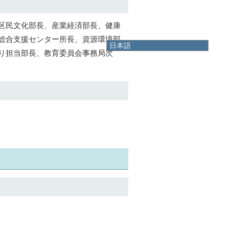
区民文化部長、産業経済部長、健康
総合支援センター所長、資源環境部
日本語
り担当部長、教育委員会事務局次
日本語
English
한국어
简体中文
繁體中文