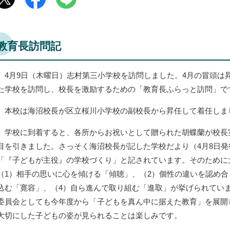
教育長訪問記
4月9日（木曜日）志村第三小学校を訪問しました。4月の冒頭は
た学校を訪問し、校長を激励するための「教育長ふらっと訪問」で
本校は海沼校長が区立桜川小学校の副校長から昇任して着任しま
学校に到着すると、各所からお祝いとして贈られた胡蝶蘭が校長室
目を引きました。さっそく海沼校長が記した学校だより（4月8日
「『子どもが主役』の学校づくり」と記されています。そのために
（1）相手の思いに心を傾ける「傾聴」、（2）個性の違いを認め合
込む「寛容」、（4）自ら進んで取り組む「進取」が挙げられてい
委員会としても今年度から「子どもを真ん中に据えた教育」を展開
大切にした子どもの姿が見られることは楽しみです。