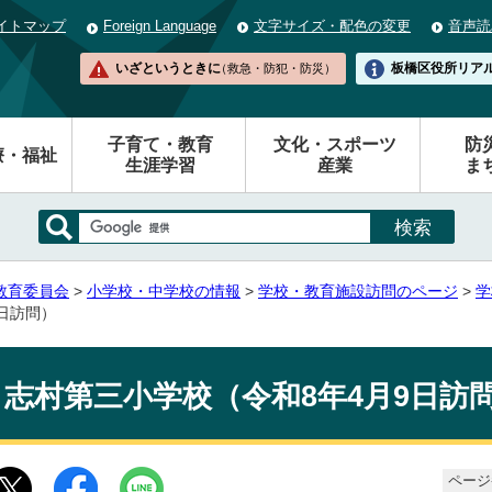
イトマップ
Foreign Language
文字サイズ・配色の変更
音声読
いざというときに
板橋区役所
リア
（救急・防犯・防災）
子育て・教育
文化・スポーツ
防
療・福祉
生涯学習
産業
ま
教育委員会
>
小学校・中学校の情報
>
学校・教育施設訪問のページ
>
学
9日訪問）
志村第三小学校（令和8年4月9日訪
ページ番