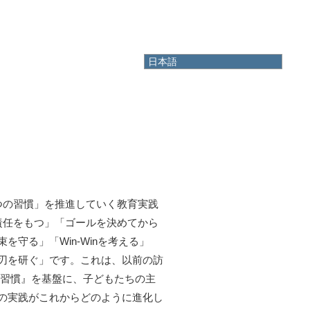
日本語
日本語
English
한국어
简体中文
繁體中文
つの習慣」を推進していく教育実践
責任をもつ」「ゴールを決めてから
守る」「Win-Winを考える」
刃を研ぐ」です。これは、以前の訪
の習慣』を基盤に、子どもたちの主
の実践がこれからどのように進化し