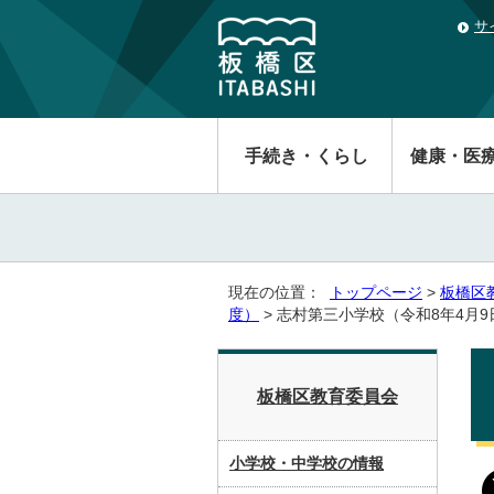
サ
手続き・くらし
健康・医
現在の位置：
トップページ
>
板橋区
度）
> 志村第三小学校（令和8年4月
板橋区教育委員会
小学校・中学校の情報