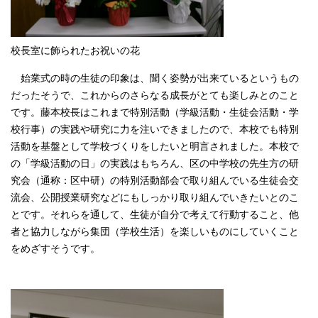
English
한국어
简体中文
繁體中文
校長室に飾られたお祝いの花
始業式の時の生徒の印象は、聞く姿勢が出来ているというもの
だったそうで、これからのさらなる成長がとても楽しみとのこと
です。藤本校長はこれまで特別活動（学級活動・生徒会活動・学
校行事）の実践や研究に力を注いできましたので、本校でも特別
活動を基盤として学校づくりをしたいと明言されました。本校で
の「学級活動の日」の実践はもちろん、区の中学校の先生方の研
究会（通称：区中研）の特別活動部会で取り組んでいる生徒会交
流会、公開授業研究などにもしっかり取り組んでいきたいとのこ
とです。それらを通して、生徒が自分で考えて行動すること、他
者と協力しながら集団（学校生活）を楽しいものにしていくこと
をめざすそうです。