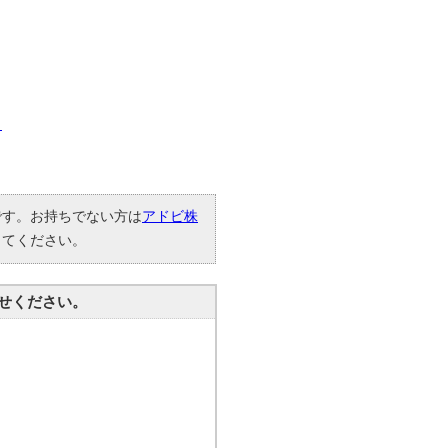
）
要です。お持ちでない方は
アドビ株
してください。
せください。