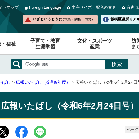
イトマップ
Foreign Language
文字サイズ・配色の変更
音声読
いざというときに
板橋区役所
リア
（救急・防犯・防災）
子育て・教育
文化・スポーツ
防
療・福祉
生涯学習
産業
ま
たばし
>
広報いたばし（令和5年度）
> 広報いたばし（令和6年2月24日
広報いたばし（令和6年2月24日号）
ページ番