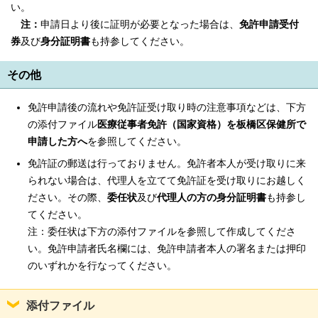
い。
注：
申請日より後に証明が必要となった場合は、
免許申請受付
券
及び
身分証明書
も持参してください。
その他
免許申請後の流れや免許証受け取り時の注意事項などは、下方
の添付ファイル
医療従事者免許（国家資格）を板橋区保健所で
申請した方へ
を参照してください。
免許証の郵送は行っておりません。免許者本人が受け取りに来
られない場合は、代理人を立てて免許証を受け取りにお越しく
ださい。その際、
委任状
及び
代理人の方の身分証明書
も持参し
てください。
注：委任状は下方の添付ファイルを参照して作成してくださ
い。免許申請者氏名欄には、免許申請者本人の署名または押印
のいずれかを行なってください。
添付ファイル