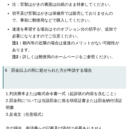
注：官製はがきの裏面は白紙のまま持参してください。
切手及び官製はがきは保健所では販売しておりませんの
で、事前に郵便局などで購入してください。
速達を希望する場合はそのオプション分の切手が、追加で
必要になりますのでご注意ください。
注1：
都内等の近隣の場合は速達のメリットがない可能性が
あります。
注2：
詳しくは郵便局のホームページをご参照ください。
6 罰金以上の刑に処せられた方が申請する場合
1.判決謄本または略式命令書一式（起訴状の内容を含むこと）
2.罰金刑については当該罰金に係る領収証書または罰金納付済証
明書
3.反省文（任意様式）
次の場合、申請書への記載及び添付は必要ありません。