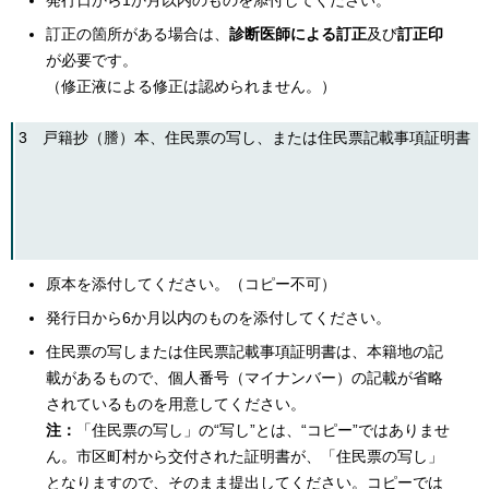
発行日から1か月以内のものを添付してください。
English
訂正の箇所がある場合は、
診断医師による訂正
及び
訂正印
한국어
简体中文
が必要です。
繁體中文
（修正液による修正は認められません。）
3 戸籍抄（謄）本、住民票の写し、または住民票記載事項証明書
原本を添付してください。（コピー不可）
発行日から6か月以内のものを添付してください。
住民票の写しまたは住民票記載事項証明書は、本籍地の記
載があるもので、個人番号（マイナンバー）の記載が省略
されているものを用意してください。
注：
「住民票の写し」の“写し”とは、“コピー”ではありませ
ん。市区町村から交付された証明書が、「住民票の写し」
となりますので、そのまま提出してください。コピーでは