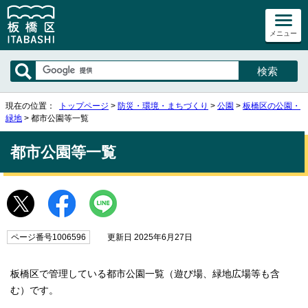
メニュー
現在の位置：
トップページ
>
防災・環境・まちづくり
>
公園
>
板橋区の公園・
緑地
> 都市公園等一覧
都市公園等一覧
ページ番号1006596
更新日 2025年6月27日
板橋区で管理している都市公園一覧（遊び場、緑地広場等も含
む）です。