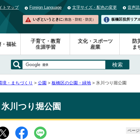
イトマップ
Foreign Language
文字サイズ・配色の変更
音声読
いざというときに
板橋区役所
リア
（救急・防犯・防災）
子育て・教育
文化・スポーツ
防
療・福祉
生涯学習
産業
ま
環境・まちづくり
>
公園
>
板橋区の公園・緑地
> 氷川つり堀公園
氷川つり堀公園
ページ番