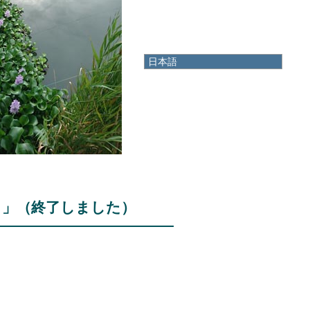
日本語
日本語
English
한국어
简体中文
繁體中文
 」（終了しました）