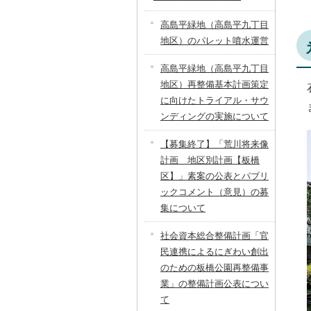
高島平緑地（高島平九丁目
地区）のパレット噴水運営
高島平緑地（高島平九丁目
地区）再整備基本計画策定
に向けたトライアル・サウ
ンディングの実施について
【募集終了】「荒川将来像
計画 地区別計画【板橋
区】」素案の公表とパブリ
ックコメント（意見）の募
集について
社会資本総合整備計画「官
民連携によるにぎわい創出
のための板橋公園再整備事
業」の整備計画公表につい
て