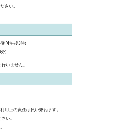
ください。
終受付午後3時)
分)
を行いません。
は利用上の責任は負い兼ねます。
ださい。
い。