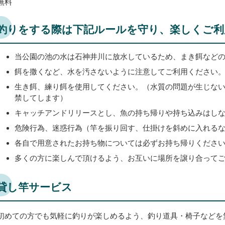
無料
釣りをする際は下記ルールを守り、楽しくご利
当公園の池の水は石神井川に放水しているため、まき餌など
餌を撒くなど、水を汚さないように注意してご利用ください
生き餌、練り餌を使用してください。（水質の問題が生じな
禁してします）
キャッチアンドリリースとし、魚の持ち帰りや持ち込みはし
危険行為、迷惑行為（竿を振り回す、仕掛けを斜めに入れる
各自で用意されたお持ち物については必ずお持ち帰りくださ
多くの方に楽しんで頂けるよう、お互いに場所を譲り合って
貸し竿サービス
初めての方でも気軽に釣りが楽しめるよう、釣り道具・椅子などを