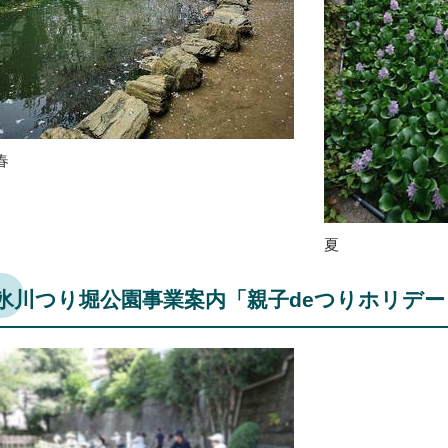
春
夏
氷川つり堀公園事業案内「親子deつりホリデー