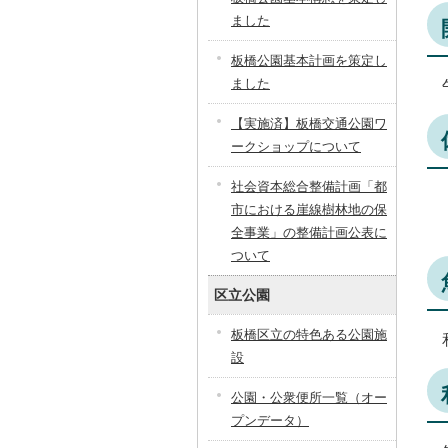
ました
板橋公園基本計画を策定し
ました
【実施済】板橋交通公園ワ
ークショップについて
社会資本総合整備計画「都
市における崖線樹林地の保
全事業」の整備計画公表に
ついて
区立公園
板橋区立の特色ある公園施
設
公園・公衆便所一覧（オー
プンデータ）