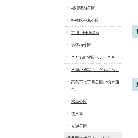
板橋駅前公園
板橋区平和公園
荒川戸田橋緑地
赤塚植物園
こども動物園へようこそ
水遊び施設「こどもの池」
高島平七丁目公園の噴水運
営
水車公園
徳水亭
交通公園