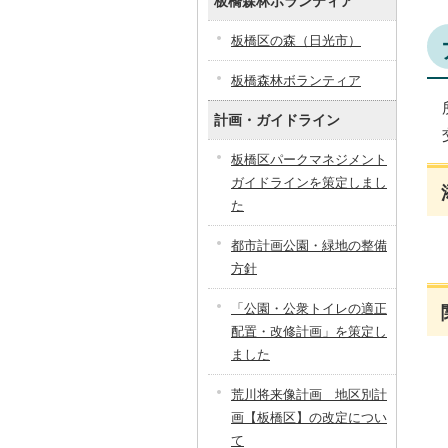
板橋森林ボランティア
板橋区の森（日光市）
板橋森林ボランティア
計画・ガイドライン
板橋区パークマネジメント
ガイドラインを策定しまし
た
都市計画公園・緑地の整備
方針
「公園・公衆トイレの適正
配置・改修計画」を策定し
ました
荒川将来像計画 地区別計
画【板橋区】の改定につい
て