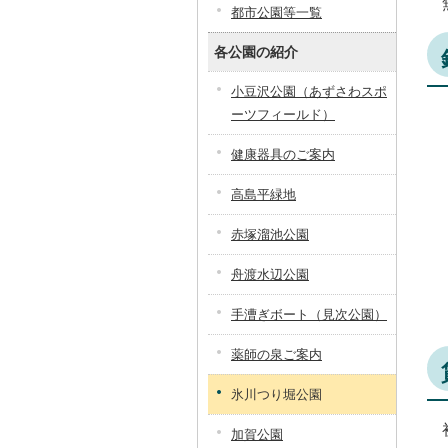
都市公園等一覧
各公園の紹介
小豆沢公園（あずさわスポ
ーツフィールド）
健康器具のご案内
高島平緑地
赤塚溜池公園
舟渡水辺公園
手漕ぎボート（見次公園）
薬師の泉ご案内
氷川つり堀公園
加賀公園