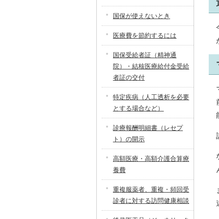
国保が使えないとき
医療費を節約するには
国保受給者証（精神通
院）・結核医療給付金受給
者証の交付
特定疾病（人工透析を必要
とする場合など）
診療報酬明細書（レセプ
ト）の開示
高額医療・高額介護合算療
養費
重複服薬者、重複・頻回受
診者に対する訪問健康相談