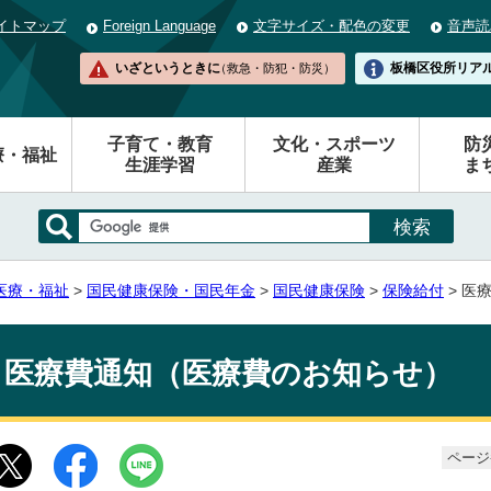
イトマップ
Foreign Language
文字サイズ・配色の変更
音声読
いざというときに
板橋区役所
リア
（救急・防犯・防災）
子育て・教育
文化・スポーツ
防
療・福祉
生涯学習
産業
ま
医療・福祉
>
国民健康保険・国民年金
>
国民健康保険
>
保険給付
> 医
医療費通知（医療費のお知らせ）
ページ番