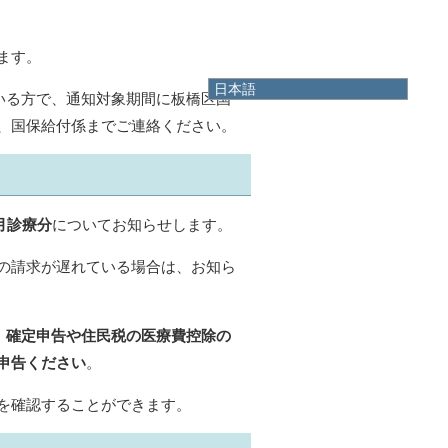
ます。
日本語
ている方で、通知対象期間に板橋区国
日本語
、国保給付係までご連絡ください。
English
한국어
简体中文
繁體中文
0月診療分
についてお知らせします。
の請求が遅れている場合は、お知ら
ん。確定申告や住民税の医療費控除の
申告ください
。
を確認することができます。