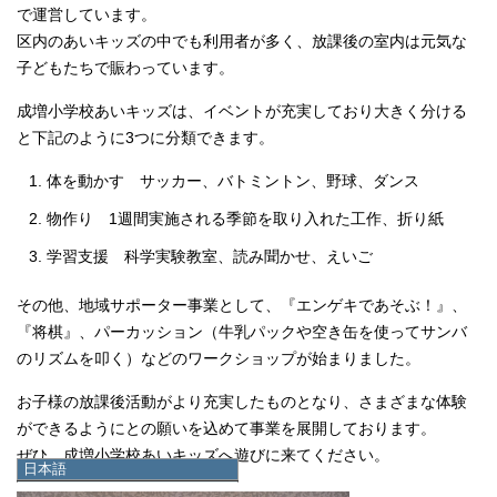
で運営しています。
区内のあいキッズの中でも利用者が多く、放課後の室内は元気な
子どもたちで賑わっています。
成増小学校あいキッズは、イベントが充実しており大きく分ける
と下記のように3つに分類できます。
体を動かす サッカー、バトミントン、野球、ダンス
物作り 1週間実施される季節を取り入れた工作、折り紙
学習支援 科学実験教室、読み聞かせ、えいご
その他、地域サポーター事業として、『エンゲキであそぶ！』、
『将棋』、パーカッション（牛乳パックや空き缶を使ってサンバ
のリズムを叩く）などのワークショップが始まりました。
お子様の放課後活動がより充実したものとなり、さまざまな体験
ができるようにとの願いを込めて事業を展開しております。
ぜひ、成増小学校あいキッズへ遊びに来てください。
日本語
日本語