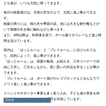
ども達が、いつも元気に帰ってきます。
毎日の校庭遊びは、天然の芝生の上で、元気に遊ぶ事ができま
す。
校庭の周りには、桜の木や季節の花、池には大きな鯉や亀などが
いて植物や生き物に触れながら遊べます。
また、4時以降は、利用者全員で、ボール蹴りやリレーなど遊ぶ時
間を設けています。
室内は、「ほっとルーム」と「プレイルーム」に分けられてお
り、目的によって、遊ぶ事ができます。
「ほっとルーム」は、宿題や勉強、お絵かき、工作コーナーで自
由に工作し、工夫をしながら、思い思いの作品を作ることが事が
できます。
「プレイルーム」は、ボード遊びやレゴブロックなどみんなでワ
イワイ楽しく遊ぶ事ができます。
イベントやサポーター事業も多く取り入れ、子ども達が意欲を持
って参加し、楽しめるような運営を目指しています。
日本語
日本語