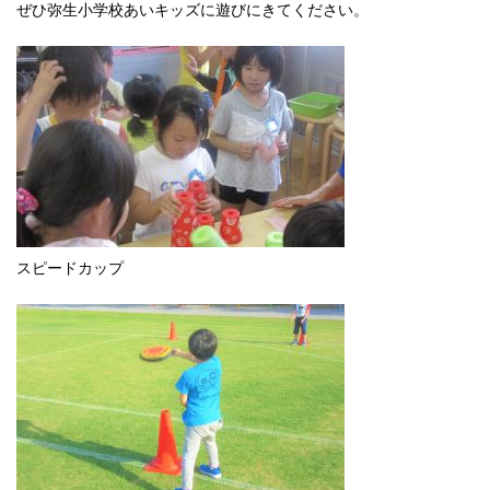
ぜひ弥生小学校あいキッズに遊びにきてください。
English
한국어
简体中文
繁體中文
スピードカップ