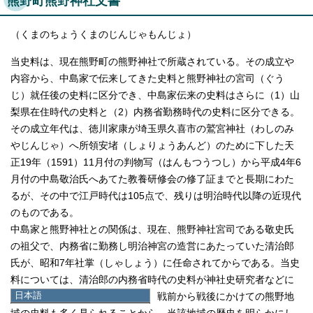
熊野町熊野神社文書
（くまのちょうくまのじんじゃもんじょ）
当史料は、現在熊野町の熊野神社で所蔵されている。その成立や
内容から、中島家で伝来してきた史料と熊野神社の宮司（ぐう
じ）就任後の史料に区分でき、中島家伝来の史料はさらに（1）山
梨県在住時代の史料と（2）内務省勤務時代の史料に区分できる。
その成立年代は、徳川家康が埼玉県久喜市の鷲宮神社（わしのみ
やじんじゃ）へ所領安堵（しょりょうあんど）のために下した天
正19年（1591）11月付の判物写（はんもつうつし）から平成4年6
月付の中島敬治氏へあてた教養研修会の修了証までと長期にわた
るが、その中で江戸時代は105点で、残りは明治時代以降の近現代
のものである。
中島家と熊野神社との関係は、現在、熊野神社宮司である敬史氏
の祖父で、内務省に勤務し明治神宮の造営にあたっていた清治郎
氏が、昭和7年社掌（しゃしょう）に任命されてからである。当史
料については、清治郎の内務省時代の史料が神社史研究者などに
日本語
早くから注目されてきた。また、戦前から戦後にかけての熊野地
日本語