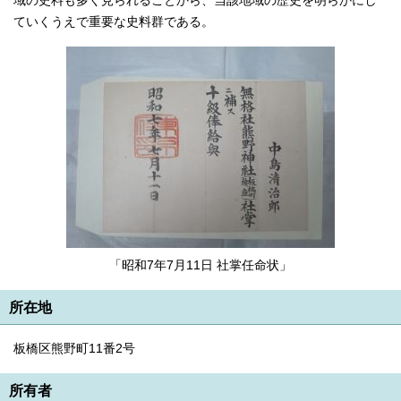
域の史料も多く見られることから、当該地域の歴史を明らかにし
English
ていくうえで重要な史料群である。
한국어
简体中文
繁體中文
「昭和7年7月11日 社掌任命状」
所在地
板橋区熊野町11番2号
所有者