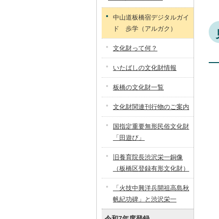
中山道板橋宿デジタルガイ
ド 歩学（アルガク）
文化財って何？
いたばしの文化財情報
板橋の文化財一覧
文化財関連刊行物のご案内
国指定重要無形民俗文化財
「田遊び」
旧養育院長渋沢栄一銅像
（板橋区登録有形文化財）
「火技中興洋兵開祖高島秋
帆紀功碑」と渋沢栄一
令和7年度登録