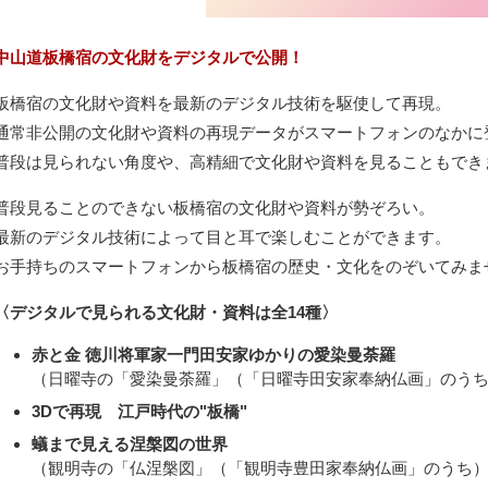
中山道板橋宿の文化財をデジタルで公開！
板橋宿の文化財や資料を最新のデジタル技術を駆使して再現。
通常非公開の文化財や資料の再現データがスマートフォンのなかに
普段は見られない角度や、高精細で文化財や資料を見ることもでき
普段見ることのできない板橋宿の文化財や資料が勢ぞろい。
最新のデジタル技術によって目と耳で楽しむことができます。
お手持ちのスマートフォンから板橋宿の歴史・文化をのぞいてみま
〈デジタルで見られる文化財・資料は全14種〉
赤と金 徳川将軍家一門田安家ゆかりの愛染曼荼羅
（日曜寺の「愛染曼荼羅」（「日曜寺田安家奉納仏画」のう
3Dで再現 江戸時代の"板橋"
蟻まで見える涅槃図の世界
（観明寺の「仏涅槃図」（「観明寺豊田家奉納仏画」のうち