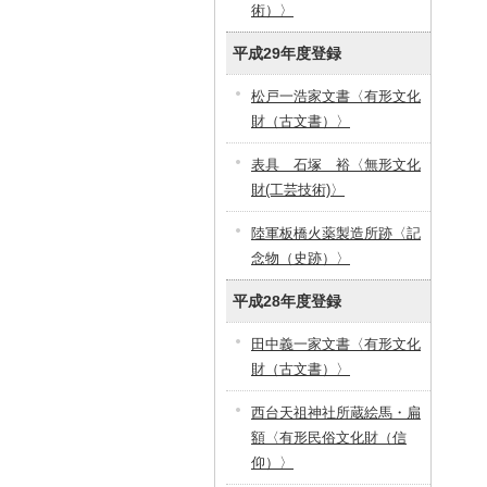
術）〉
平成29年度登録
松戸一浩家文書〈有形文化
財（古文書）〉
表具 石塚 裕〈無形文化
財(工芸技術)〉
陸軍板橋火薬製造所跡〈記
念物（史跡）〉
平成28年度登録
田中義一家文書〈有形文化
財（古文書）〉
西台天祖神社所蔵絵馬・扁
額〈有形民俗文化財（信
仰）〉