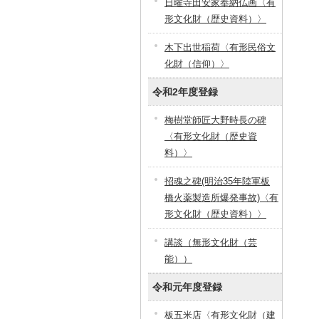
日曜寺田安家奉納仏画〈有
形文化財（歴史資料）〉
木下出世稲荷〈有形民俗文
化財（信仰）〉
令和2年度登録
梅樹堂師匠大野時長の碑
〈有形文化財（歴史資
料）〉
招魂之碑(明治35年陸軍板
橋火薬製造所爆発事故)〈有
形文化財（歴史資料）〉
講談（無形文化財（芸
能））
令和元年度登録
板五米店〈有形文化財（建