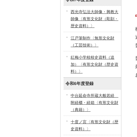
西光寺弘法大師像・興教大
師像〈有形文化財（彫刻・
歴史資料）〉
江戸筆制作〈無形文化財
（工芸技術）〉
紅梅小学校校史資料（追
加）〈有形文化財（歴史資
料）〉
令和6年度登録
中台延命寺所蔵大般若経
附経櫃・経箱〈有形文化財
（典籍）〉
十度ノ宮〈有形文化財（歴
史資料）〉