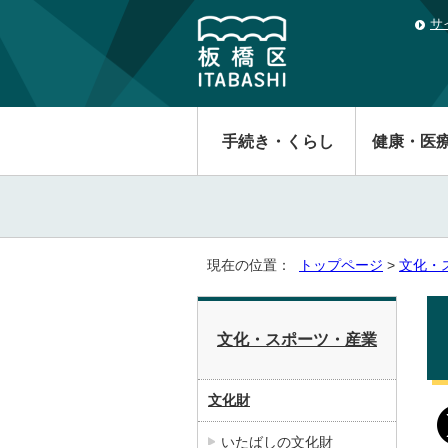
サ
手続き・くらし
健康・医
現在の位置：
トップページ
>
文化・
文化・スポーツ・産業
文化財
いたばしの文化財