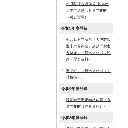
松月院境内遺跡第1地点出
土中世遺物〈有形文化財
（考古資料）〉
令和5年度登録
中台延命寺所蔵「大般若釈
迦十六善神図」及び「釈迦
涅槃図」〈有形文化財（絵
画・歴史資料）〉
鼈甲細工〈無形文化財（工
芸技術）〉
令和4年度登録
観明寺豊田家奉納仏画〈有
形文化財（歴史資料）〉
令和3年度登録