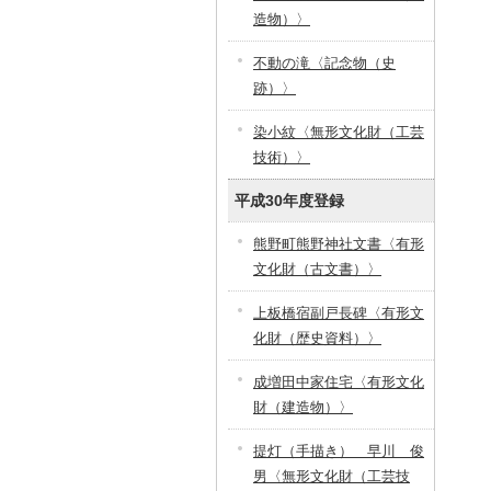
造物）〉
不動の滝〈記念物（史
跡）〉
染小紋〈無形文化財（工芸
技術）〉
平成30年度登録
熊野町熊野神社文書〈有形
文化財（古文書）〉
上板橋宿副戸長碑〈有形文
化財（歴史資料）〉
成増田中家住宅〈有形文化
財（建造物）〉
提灯（手描き） 早川 俊
男〈無形文化財（工芸技