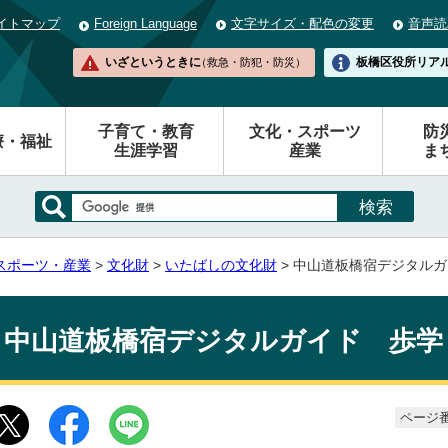
イトマップ
Foreign Language
文字サイズ・配色の変更
音声読
いざというときに
板橋区役所
リア
（救急・防犯・防災）
子育て・教育
文化・スポーツ
防
療・福祉
生涯学習
産業
ま
スポーツ・産業
>
文化財
>
いたばしの文化財
> 中山道板橋宿デジタル
中山道板橋宿デジタルガイド 歩学
ページ番号