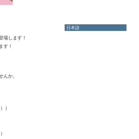
日本語
日本語
登場します！
English
ます！
한국어
简体中文
繁體中文
せんか。
ち））
））