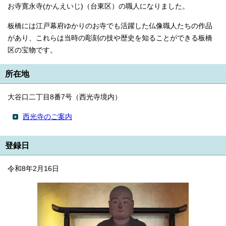
お寺寛永寺(かんえいじ)（台東区）の職人になりました。
English
한국어
简体中文
板橋には江戸幕府ゆかりのお寺でも活躍した仏像職人たちの作品
繁體中文
があり、これらは当時の彫刻の技や歴史を知ることができる板橋
区の宝物です。
所在地
大谷口二丁目8番7号（西光寺境内）
西光寺のご案内
登録日
令和8年2月16日