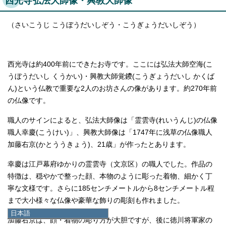
西光寺弘法大師像・興教大師像
（さいこうじ こうぼうだいしぞう・こうぎょうだいしぞう）
西光寺は約400年前にできたお寺です。ここには弘法大師空海(こ
うぼうだいし くうかい)・興教大師覚鑁(こうぎょうだいし かくば
ん)という仏教で重要な2人のお坊さんの像があります。約270年前
の仏像です。
職人のサインによると、弘法大師像は「霊雲寺(れいうんじ)の仏像
職人幸慶(こうけい)」、興教大師像は「1747年に浅草の仏像職人
加藤右京(かとううきょう)、21歳」が作ったとあります。
幸慶は江戸幕府ゆかりの霊雲寺（文京区）の職人でした。作品の
特徴は、穏やかで整った顔、本物のように彫った着物、細かく丁
寧な文様です。さらに185センチメートルから8センチメートル程
まで大小様々な仏像や豪華な飾りの彫刻も作れました。
日本語
加藤右京は、顔・着物の彫り方が大胆ですが、後に徳川将軍家の
日本語