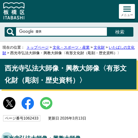
メニュー
現在の位置：
トップページ
>
文化・スポーツ・産業
>
文化財
>
いたばしの文化
財
> 西光寺弘法大師像・興教大師像〈有形文化財（彫刻・歴史資料）〉
西光寺弘法大師像・興教大師像〈有形文
化財（彫刻・歴史資料）〉
ページ番号1062433
更新日 2026年3月13日