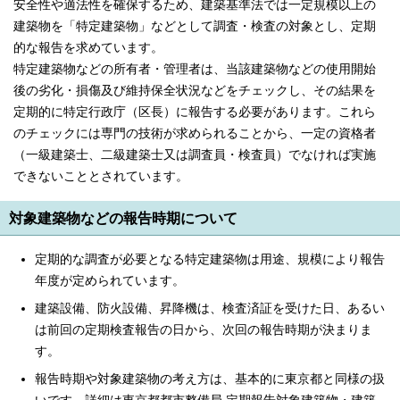
安全性や適法性を確保するため、建築基準法では一定規模以上の
English
建築物を「特定建築物」などとして調査・検査の対象とし、定期
한국어
简体中文
的な報告を求めています。
繁體中文
特定建築物などの所有者・管理者は、当該建築物などの使用開始
後の劣化・損傷及び維持保全状況などをチェックし、その結果を
定期的に特定行政庁（区長）に報告する必要があります。これら
のチェックには専門の技術が求められることから、一定の資格者
（一級建築士、二級建築士又は調査員・検査員）でなければ実施
できないこととされています。
対象建築物などの報告時期について
定期的な調査が必要となる特定建築物は用途、規模により報告
年度が定められています。
建築設備、防火設備、昇降機は、検査済証を受けた日、あるい
は前回の定期検査報告の日から、次回の報告時期が決まりま
す。
報告時期や対象建築物の考え方は、基本的に東京都と同様の扱