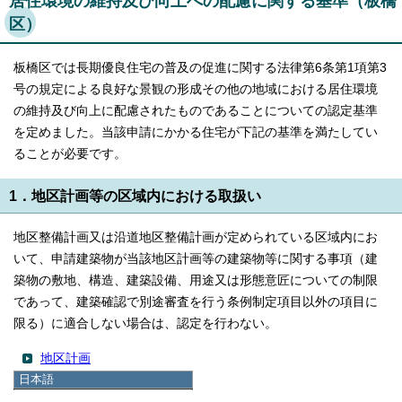
居住環境の維持及び向上への配慮に関する基準（板橋
区）
板橋区では長期優良住宅の普及の促進に関する法律第6条第1項第3
号の規定による良好な景観の形成その他の地域における居住環境
の維持及び向上に配慮されたものであることについての認定基準
を定めました。当該申請にかかる住宅が下記の基準を満たしてい
ることが必要です。
1．地区計画等の区域内における取扱い
地区整備計画又は沿道地区整備計画が定められている区域内にお
いて、申請建築物が当該地区計画等の建築物等に関する事項（建
築物の敷地、構造、建築設備、用途又は形態意匠についての制限
であって、建築確認で別途審査を行う条例制定項目以外の項目に
限る）に適合しない場合は、認定を行わない。
地区計画
日本語
沿道地区計画
日本語