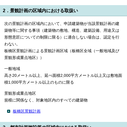
English
한국어
2．景観計画の区域内における取扱い
简体中文
繁體中文
次の景観計画の区域内において、申請建築物が当該景観計画の建
築物等に関する事項（建築物の敷地、構造、建築設備、用途又は
形態意匠についての制限に限る）に適合しない場合は、認定を行
わない。
板橋区景観計画による景観計画区域（板橋区全域（一般地域及び
景観形成重点地区））
一般地域
高さ20メートル以上、延べ面積2,000平方メートル以上又は敷地面
積1,000平方メートル以上のものに限る
景観形成重点地区
規模に関係なく、対象地区内のすべての建築物
板橋区景観計画