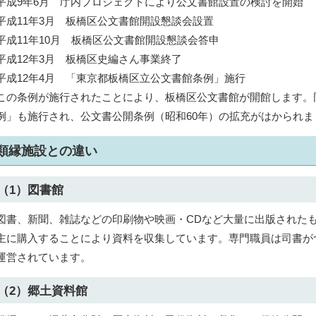
平成9年6月 庁内プロジェクトにより公文書館設置の検討を開始
平成11年3月 板橋区公文書館開設懇談会設置
平成11年10月 板橋区公文書館開設懇談会答申
平成12年3月 板橋区史編さん事業終了
平成12年4月 「東京都板橋区立公文書館条例」施行
この条例が施行されたことにより、板橋区公文書館が開館します。
例」も施行され、公文書公開条例（昭和60年）の拡充がはかられま
類縁施設との違い
（1）図書館
図書、新聞、雑誌などの印刷物や映画・CDなど大量に出版された
主に購入することにより資料を収集しています。専門職員は司書が
運営されています。
（2）郷土資料館