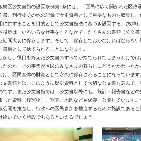
板橋区公文書館の設置条例第1条には、「区民に広く開かれた区政
文書、刊行物その他の記録で歴史資料として重要なものを収集し、
用に供することを目的として公文書館法に基づき設置する。(抜粋)
区役所は、いろいろな仕事をするなかで、たくさんの書類（公文書
た期間大切に保存します。そして、保存しておかなければならない
た書類として捨てられることになります。
しかし、役目を終えた公文書のすべてが捨てられてしまうわけでは
したのか、その事業が区民のみなさまの暮らしにどうかかわったか
ては、区民全体の財産として永久に保存されることになっています
公文書館とは、このように歴史資料として大切な公文書を選んで、
のです。また公文書館では、公文書以外にも、統計・報告書などの
集した資料（複写物）、写真、地図なども保存・公開しています。
報公開を推進し、行政への区民参加を推進するための施設であると
け継いでいく施設でもあるといえるでしょう。