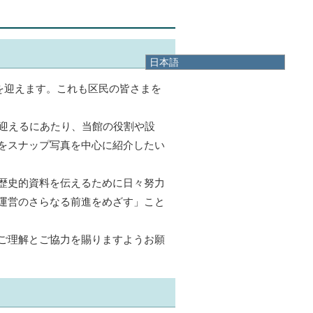
日本語
日本語
年を迎えます。これも区民の皆さまを
English
한국어
简体中文
を迎えるにあたり、当館の役割や設
繁體中文
をスナップ写真を中心に紹介したい
歴史的資料を伝えるために日々努力
運営のさらなる前進をめざす」こと
ご理解とご協力を賜りますようお願