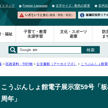
イトマップ
Foreign Language
文字サイズ・配色の変更
音声読
いざというときに
板橋区役所
リア
（救急・防犯・防災）
子育て・教育
文化・スポーツ
防
療・福祉
生涯学習
産業
ま
報
>
区政資料・刊行物
>
公文書館（アーカイブズ）
>
こうぶんしょ館電
」
こうぶんしょ館電子展示室59号「板
周年」