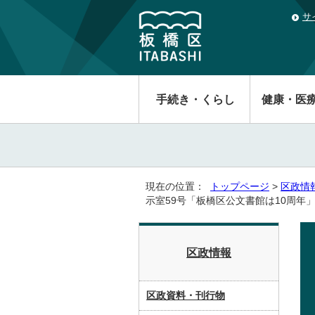
サ
手続き・くらし
健康・医
現在の位置：
トップページ
>
区政情
示室59号「板橋区公文書館は10周年
区政情報
区政資料・刊行物