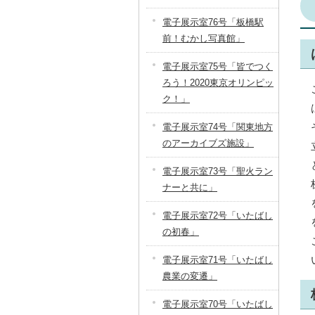
電子展示室76号「板橋駅
前！むかし写真館」
電子展示室75号「皆でつく
ろう！2020東京オリンピッ
ク！」
電子展示室74号「関東地方
のアーカイブズ施設」
電子展示室73号「聖火ラン
ナーと共に」
電子展示室72号「いたばし
の初春」
電子展示室71号「いたばし
農業の変遷」
電子展示室70号「いたばし