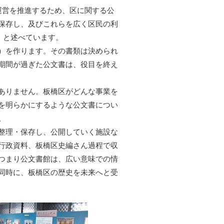
運営を推進するため、区に関する公
保存し、及びこれらを広く区民の利
」と述べています。
）を作ります。その書類は決められ
期間が過ぎた公文書は、役目を終え
ありません。板橋区がどんな事業を
を明らかにするような公文書につい
。
整理・保存し、公開していく施設な
行政資料、板橋区史編さん過程で収
つまり公文書館は、広い意味での情
同時に、板橋区の歴史を未来へと受