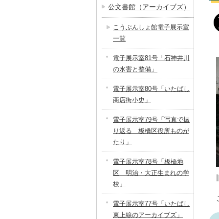
公文書館（アーカイブズ）
こうぶんしょ館電子展示室
一覧
電子展示室81号「石神井川
の水害と整備」
電子展示室80号「いたばし
商店街小史」
電子展示室79号「写真で振
り返る 板橋区役所ものが
たり」
電子展示室78号「板橋地
区 明治・大正生まれの学
校」
電子展示室77号「いたばし
東上線のアーカイブズ」