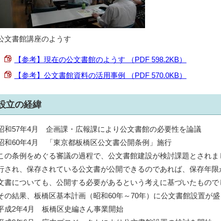
公文書館講座のようす
【参考】現在の公文書館のようす （PDF 598.2KB）
【参考】公文書館資料の活用事例 （PDF 570.0KB）
設立の経緯
昭和57年4月 企画課・広報課により公文書館の必要性を論議
昭和60年4月 「東京都板橋区公文書公開条例」施行
この条例をめぐる審議の過程で、公文書館建設が検討課題とされま
行され、保存されている公文書が公開できるのであれば、保存年限
文書についても、公開する必要があるという考えに基づいたもので
その結果、板橋区基本計画（昭和60年～70年）に公文書館設置が
平成2年4月 板橋区史編さん事業開始