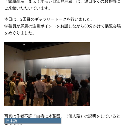
「館蔵品展 まぁ！オモシロ江戸屏風」は、連日多くのお客様に
ご来館いただいています。
本日は、2回目のギャラリートークを行いました。
学芸員が屏風の注目ポイントをお話しながら30分かけて展覧会場
をめぐりました。
写真は作者不詳「白梅に木菟図」（個人蔵）の説明をしていると
日本語
ころです。
日本語