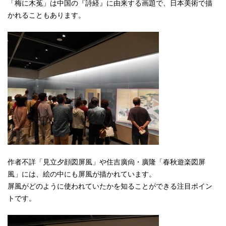
「梅に木菟」は中国の『詩経』に由来する画題で、日本美術で描
English
かれることもあります。
한국어
简体中文
繁體中文
作者不詳「見立夕顔図屏風」や住吉廣尙・廣隆「春秋遊楽図屏
風」には、絵の中にも屏風が描かれています。
屏風がどのように使われていたかを知ることができる注目ポイン
トです。