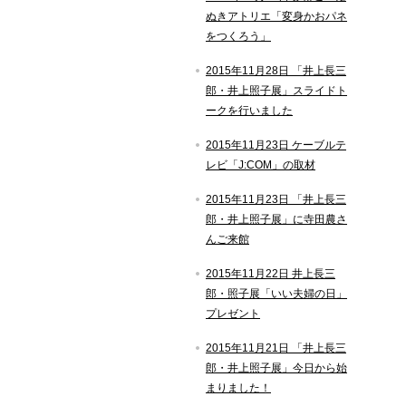
ぬきアトリエ「変身かおパネ
をつくろう」
2015年11月28日 「井上長三
郎・井上照子展」スライドト
ークを行いました
2015年11月23日 ケーブルテ
レビ「J:COM」の取材
2015年11月23日 「井上長三
郎・井上照子展」に寺田農さ
んご来館
2015年11月22日 井上長三
郎・照子展「いい夫婦の日」
プレゼント
2015年11月21日 「井上長三
郎・井上照子展」今日から始
まりました！