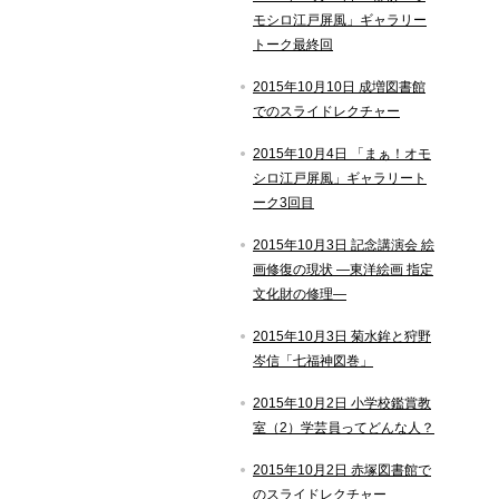
モシロ江戸屏風」ギャラリー
トーク最終回
2015年10月10日 成増図書館
でのスライドレクチャー
2015年10月4日 「まぁ！オモ
シロ江戸屏風」ギャラリート
ーク3回目
2015年10月3日 記念講演会 絵
画修復の現状 ―東洋絵画 指定
文化財の修理―
2015年10月3日 菊水鉾と狩野
岑信「七福神図巻」
2015年10月2日 小学校鑑賞教
室（2）学芸員ってどんな人？
2015年10月2日 赤塚図書館で
のスライドレクチャー