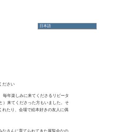
日本語
日本語
English
한국어
简体中文
繁體中文
ください
は、毎年楽しみに来てくださるリピータ
っと）来てくださった方もいました。そ
くれたり、会場で絵本好きの友人に偶
。
みなさんに育てられてきた展覧会なの