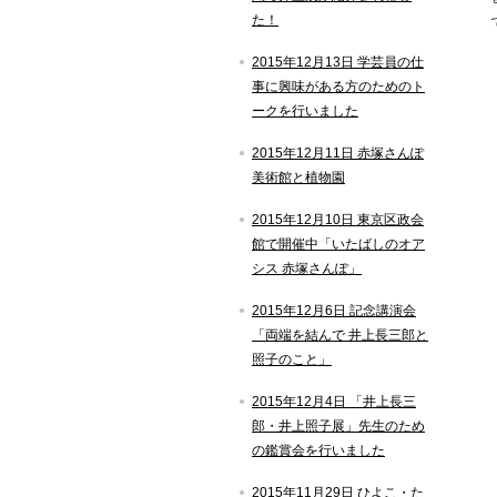
た！
2015年12月13日 学芸員の仕
事に興味がある方のためのト
ークを行いました
2015年12月11日 赤塚さんぽ
美術館と植物園
2015年12月10日 東京区政会
館で開催中「いたばしのオア
シス 赤塚さんぽ」
2015年12月6日 記念講演会
「両端を結んで 井上長三郎と
照子のこと」
2015年12月4日 「井上長三
郎・井上照子展」先生のため
の鑑賞会を行いました
2015年11月29日 ひよこ・た