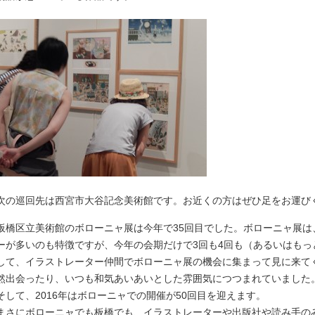
次の巡回先は西宮市大谷記念美術館です。お近くの方はぜひ足をお運び
板橋区立美術館のボローニャ展は今年で35回目でした。ボローニャ展
ーが多いのも特徴ですが、今年の会期だけで3回も4回も（あるいはも
して、イラストレーター仲間でボローニャ展の機会に集まって見に来て
然出会ったり、いつも和気あいあいとした雰囲気につつまれていました
そして、2016年はボローニャでの開催が50回目を迎えます。
まさにボローニャでも板橋でも、イラストレーターや出版社や読み手の