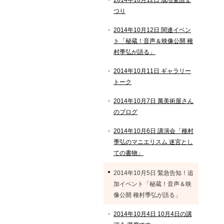
2014年10月12日 成増童謡ま
つり
2014年10月12日 関連イベン
ト「秘蔵！音声＆映像公開 種
村季弘が語る」
2014年10月11日 ギャラリー
トーク
2014年10月7日 萬美術屋さん
のブログ
2014年10月6日 講演会「種村
季弘のマニエリスム 迷宮とし
ての書物」
2014年10月5日 緊急告知！追
加イベント「秘蔵！音声＆映
像公開 種村季弘が語る」
2014年10月4日 10月4日の講