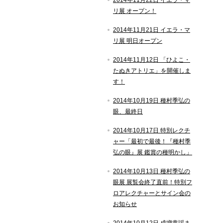
2014年11月22日 イエラ・マ
リ展 オープン！
2014年11月21日 イエラ・マ
リ展 明日オープン
2014年11月12日 「ひよこ・
たぬきアトリエ」を開催しま
す！
2014年10月19日 種村季弘の
眼、最終日
2014年10月17日 特別レクチ
ャー「最初で最後！『種村季
弘の眼』展 鑑賞の種明かし」
2014年10月13日 種村季弘の
眼展 展覧会終了直前！特別フ
ロアレクチャーとサイン会の
お知らせ