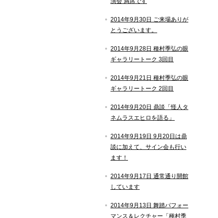
演会 満席です
2014年9月30日 ご来場ありが
とうございます。
2014年9月28日 種村季弘の眼
ギャラリートーク 3回目
2014年9月21日 種村季弘の眼
ギャラリートーク 2回目
2014年9月20日 鼎談「怪人タ
ネムラスエヒロを語る」
2014年9月19日 9月20日は鼎
談に加えて、サイン会も行い
ます！
2014年9月17日 通常通り開館
しています
2014年9月13日 舞踏パフォー
マンス＆レクチャー「種村季