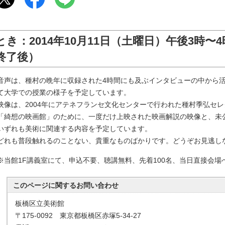
とき：2014年10月11日（土曜日）午後3時
終了後）
音声は、種村の晩年に収録された4時間にも及ぶインタビューの中から
て大学での授業の様子を予定しています。
映像は、2004年にアテネフランセ文化センターで行われた種村季弘セ
「綺想の映画館」のために、一度だけ上映された映画解説の映像と、未
いずれも美術に関連する内容を予定しています。
どれも普段触れるのことない、貴重なものばかりです。どうぞお見逃し
※当館1F講義室にて、申込不要、聴講無料、先着100名、当日直接会場
このページに関する
お問い合わせ
板橋区立美術館
〒175-0092 東京都板橋区赤塚5-34-27