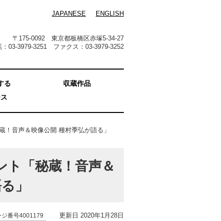
JAPANESE
ENGLISH
〒175-0092 東京都板橋区赤塚5-34-27
：03-3979-3251 ファクス：03-3979-3252
する
収蔵作品
ース
「秘蔵！音声＆映像公開 種村季弘が語る」
ベント「秘蔵！音声＆
語る」
更新日 2020年1月28日
ジ番号4001179