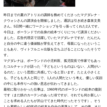
English
한국어
简体中文
昨日までの夏のアトリエの講師を務めてくださったマグダレナ・
繁體中文
クウォシさんの講演会を開催しました。通訳は引き続き森泉文美
さん。5日間一緒にワークショップを引っ張ってくれた2人です。
今日は、ポーランドでの自身の絵本づくりについて講演ください
ました。広告代理店で活躍していたマグダレナですが、だんだん
と自分の中に違う価値観が芽生えてきて、母親になったというこ
ともあり、ヴィトフルニャ出版を立ち上げることになったそうで
す。
マグダレナは、ポーランドの小児科医、孤児院長で作家でもあっ
たコルチャックが語った「子どもというものはいない、人間がい
るのだ」という思想に共感していると言います。たとえ小さくと
も、子どもも大人と同じで、1人の人間だという考え。優しい笑顔
の中にも本作りへの強い意志が伝わってきました。
最初に取りかかった仕事は、1960年代のポーランドの絵本の復刻
です（まだ鉄のカーテンのあった頃ですが、それでも何か新しい
ことを求める人たちが沢山でてきた時代だったそうです）。そう
した素晴らしい60年代の絵本を自分の基準として、その後、オリ