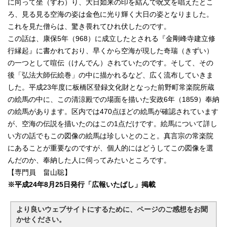
に向って坐（すわ）り、大日如来の印を結んで呪文を唱えたとこ
ろ、見る見る空海の姿は金色に光り輝く大日の姿となりました。
これを見た僧らは、驚き畏れてひれ伏したのです。
この話は、康保5年（968）に成立したとされる『金剛峰寺建立修
行縁起』に書かれており、早くから空海が現した奇瑞（きずい）
の一つとして喧伝（けんでん）されていたのです。そして、その
後「弘法大師伝絵巻」の中に描かれるなど、広く流布していきま
した。平成23年度に板橋区登録文化財となった前野町常楽院所蔵
の絵馬の中に、この清涼殿での場面を描いた安政6年（1859）奉納
の絵馬があります。区内では470点ほどの絵馬が確認されています
が、空海の伝説を描いたのはこの1点だけです。絵馬について詳し
い方の話でもこの図像の絵馬は珍しいとのこと。真言宗の常楽院
にあることが重要なのですが、個人的にはどうしてこの図像を選
んだのか、奉納した人に伺ってみたいところです。
【専門員 畠山聡】
※平成24年8月25日発行「広報いたばし」掲載
より良いウェブサイトにするために、ページのご感想をお聞
かせください。