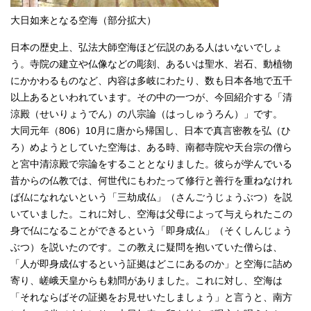
English
大日如来となる空海（部分拡大）
한국어
简体中文
日本の歴史上、弘法大師空海ほど伝説のある人はいないでしょ
繁體中文
う。寺院の建立や仏像などの彫刻、あるいは聖水、岩石、動植物
にかかわるものなど、内容は多岐にわたり、数も日本各地で五千
以上あるといわれています。その中の一つが、今回紹介する「清
涼殿（せいりょうでん）の八宗論（はっしゅうろん）」です。
大同元年（806）10月に唐から帰国し、日本で真言密教を弘（ひ
ろ）めようとしていた空海は、ある時、南都寺院や天台宗の僧ら
と宮中清涼殿で宗論をすることとなりました。彼らが学んでいる
昔からの仏教では、何世代にもわたって修行と善行を重ねなけれ
ば仏になれないという「三劫成仏」（さんごうじょうぶつ）を説
いていました。これに対し、空海は父母によって与えられたこの
身で仏になることができるという「即身成仏」（そくしんじょう
ぶつ）を説いたのです。この教えに疑問を抱いていた僧らは、
「人が即身成仏するという証拠はどこにあるのか」と空海に詰め
寄り、嵯峨天皇からも勅問がありました。これに対し、空海は
「それならばその証拠をお見せいたしましょう」と言うと、南方