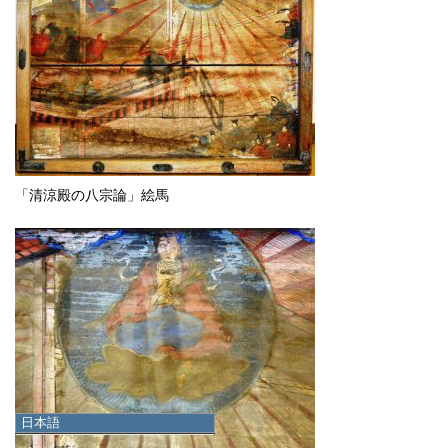
「清涼殿の八宗論」絵馬
日本語
日本語