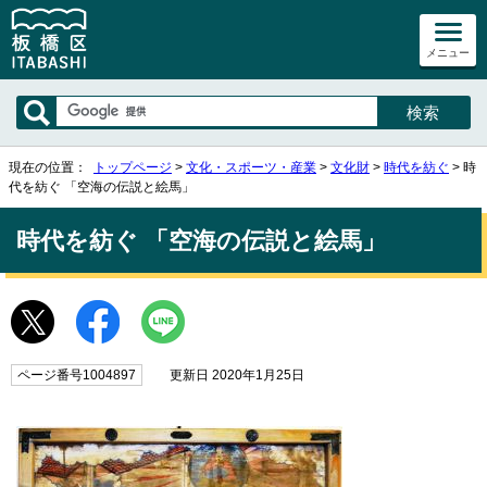
メニュー
現在の位置：
トップページ
>
文化・スポーツ・産業
>
文化財
>
時代を紡ぐ
> 時
代を紡ぐ 「空海の伝説と絵馬」
時代を紡ぐ 「空海の伝説と絵馬」
ページ番号1004897
更新日 2020年1月25日