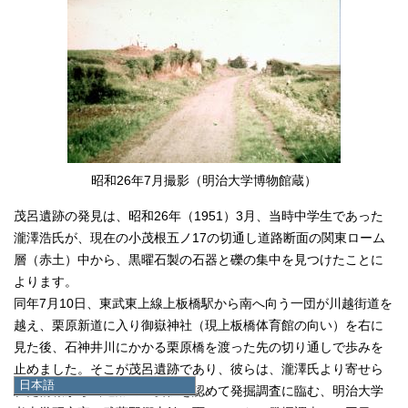
昭和26年7月撮影（明治大学博物館蔵）
茂呂遺跡の発見は、昭和26年（1951）3月、当時中学生であった
瀧澤浩氏が、現在の小茂根五ノ17の切通し道路断面の関東ローム
層（赤土）中から、黒曜石製の石器と礫の集中を見つけたことに
よります。
同年7月10日、東武東上線上板橋駅から南へ向う一団が川越街道を
越え、栗原新道に入り御嶽神社（現上板橋体育館の向い）を右に
見た後、石神井川にかかる栗原橋を渡った先の切り通しで歩みを
止めました。そこが茂呂遺跡であり、彼らは、瀧澤氏より寄せら
日本語
れた情報から当遺跡の重要性を認めて発掘調査に臨む、明治大学
日本語