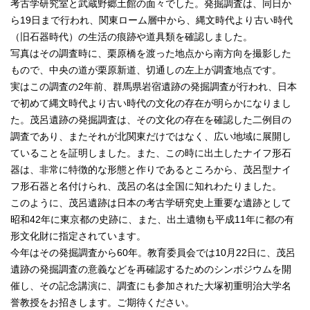
考古学研究室と武蔵野郷土館の面々でした。発掘調査は、同日か
English
ら19日まで行われ、関東ローム層中から、縄文時代より古い時代
한국어
简体中文
（旧石器時代）の生活の痕跡や道具類を確認しました。
繁體中文
写真はその調査時に、栗原橋を渡った地点から南方向を撮影した
もので、中央の道が栗原新道、切通しの左上が調査地点です。
実はこの調査の2年前、群馬県岩宿遺跡の発掘調査が行われ、日本
で初めて縄文時代より古い時代の文化の存在が明らかになりまし
た。茂呂遺跡の発掘調査は、その文化の存在を確認した二例目の
調査であり、またそれが北関東だけではなく、広い地域に展開し
ていることを証明しました。また、この時に出土したナイフ形石
器は、非常に特徴的な形態と作りであるところから、茂呂型ナイ
フ形石器と名付けられ、茂呂の名は全国に知れわたりました。
このように、茂呂遺跡は日本の考古学研究史上重要な遺跡として
昭和42年に東京都の史跡に、また、出土遺物も平成11年に都の有
形文化財に指定されています。
今年はその発掘調査から60年。教育委員会では10月22日に、茂呂
遺跡の発掘調査の意義などを再確認するためのシンポジウムを開
催し、その記念講演に、調査にも参加された大塚初重明治大学名
誉教授をお招きします。ご期待ください。