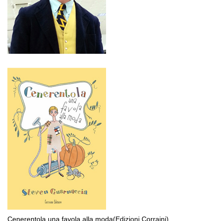
Cenerentola una favola alla moda(Edizioni Corraini)