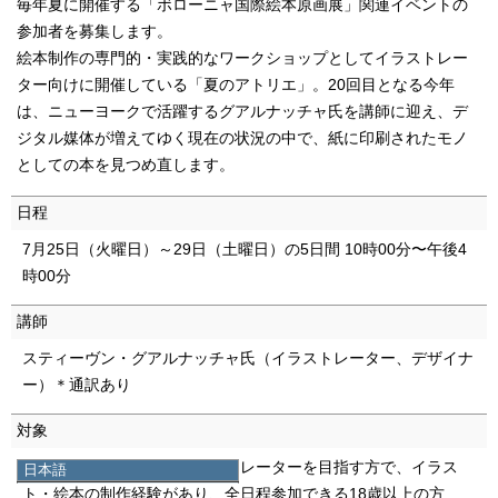
毎年夏に開催する「ボローニャ国際絵本原画展」関連イベントの
参加者を募集します。
絵本制作の専門的・実践的なワークショップとしてイラストレー
ター向けに開催している「夏のアトリエ」。20回目となる今年
は、ニューヨークで活躍するグアルナッチャ氏を講師に迎え、デ
ジタル媒体が増えてゆく現在の状況の中で、紙に印刷されたモノ
としての本を見つめ直します。
日程
7月25日（火曜日）～29日（土曜日）の5日間 10時00分〜午後4
時00分
講師
スティーヴン・グアルナッチャ氏（イラストレーター、デザイナ
ー）＊通訳あり
対象
イラストレーター又はイラストレーターを目指す方で、イラス
日本語
日本語
ト・絵本の制作経験があり、全日程参加できる18歳以上の方