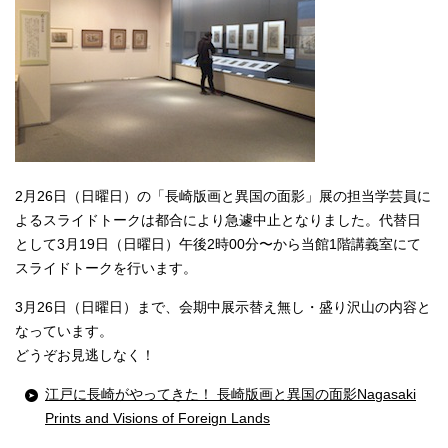
English
한국어
简体中文
繁體中文
2月26日（日曜日）の「長崎版画と異国の面影」展の担当学芸員に
よるスライドトークは都合により急遽中止となりました。代替日
として3月19日（日曜日）午後2時00分〜から当館1階講義室にて
スライドトークを行います。
3月26日（日曜日）まで、会期中展示替え無し・盛り沢山の内容と
なっています。
どうぞお見逃しなく！
江戸に長崎がやってきた！ 長崎版画と異国の面影Nagasaki
Prints and Visions of Foreign Lands