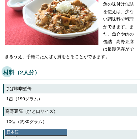
魚の味付け缶詰
を使えば、少な
い調味料で料理
ができます。ま
た、魚介や肉の
缶詰、高野豆腐
は長期保存がで
きるうえ、手軽にたんぱく質をとることができます。
材料（2人分）
さば味噌煮缶
1缶（190グラム）
高野豆腐（ひと口サイズ）
10個（約30グラム）
日本語
長ねぎ
日本語