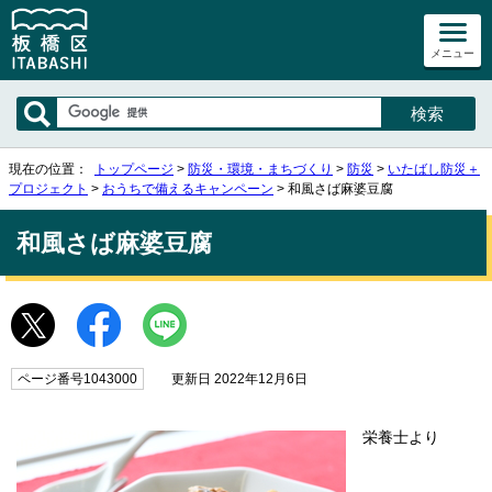
メニュー
現在の位置：
トップページ
>
防災・環境・まちづくり
>
防災
>
いたばし防災＋
プロジェクト
>
おうちで備えるキャンペーン
> 和風さば麻婆豆腐
和風さば麻婆豆腐
ページ番号1043000
更新日 2022年12月6日
栄養士より