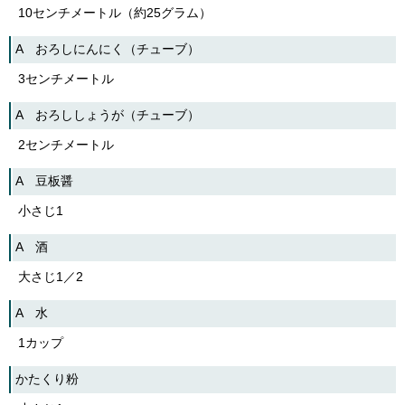
English
10センチメートル（約25グラム）
한국어
简体中文
A おろしにんにく（チューブ）
繁體中文
3センチメートル
A おろししょうが（チューブ）
2センチメートル
A 豆板醤
小さじ1
A 酒
大さじ1／2
A 水
1カップ
かたくり粉