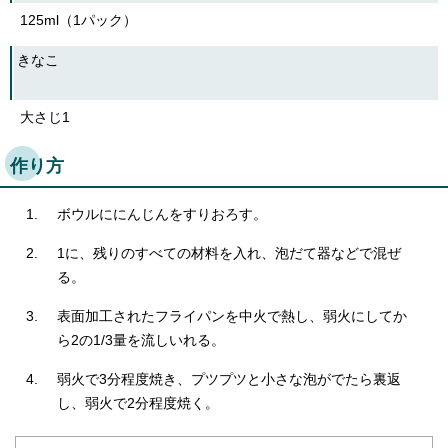
English
125ml（1パック）
한국어
简体中文
きなこ
繁體中文
大さじ1
作り方
ボウルににんじんをすりおろす。
1に、残りのすべての材料を入れ、泡だて器などで混ぜ
る。
表面加工されたフライパンを中火で熱し、弱火にしてか
ら2の1/3量を流しいれる。
弱火で3分程度焼き、プツプツと小さな泡がでたら裏返
し、弱火で2分程度焼く。