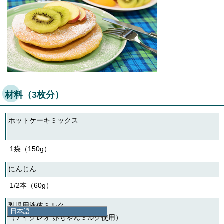
材料（3枚分）
ホットケーキミックス
1袋（150g）
にんじん
1/2本（60g）
乳児用液体ミルク
日本語
（アイクレオ 赤ちゃんミルク使用）
日本語