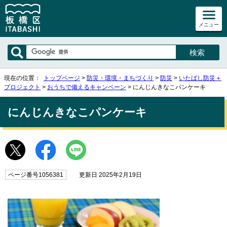
メニュー
現在の位置：
トップページ
>
防災・環境・まちづくり
>
防災
>
いたばし防災＋
プロジェクト
>
おうちで備えるキャンペーン
> にんじんきなこパンケーキ
にんじんきなこパンケーキ
ページ番号1056381
更新日 2025年2月19日