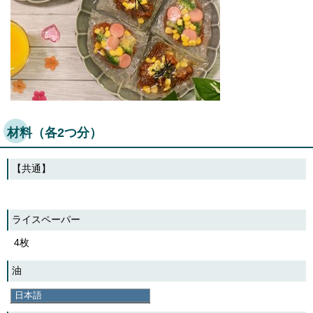
材料（各2つ分）
【共通】
ライスペーパー
4枚
油
大さじ1
日本語
日本語