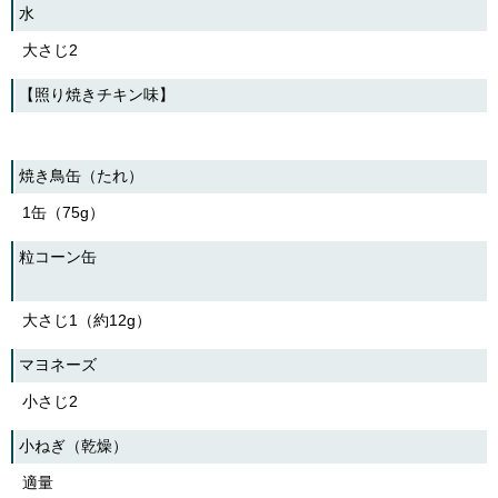
水
English
한국어
大さじ2
简体中文
繁體中文
【照り焼きチキン味】
焼き鳥缶（たれ）
1缶（75g）
粒コーン缶
大さじ1（約12g）
マヨネーズ
小さじ2
小ねぎ（乾燥）
適量