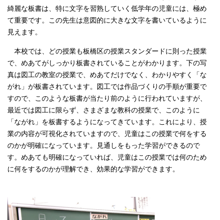
English
綺麗な板書は、特に文字を習熟していく低学年の児童には、極め
한국어
て重要です。この先生は意図的に大きな文字を書いているように
简体中文
見えます。
繁體中文
本校では、どの授業も板橋区の授業スタンダードに則った授業
で、めあてがしっかり板書されていることがわかります。下の写
真は図工の教室の授業で、めあてだけでなく、わかりやすく「な
がれ」が板書されています。図工では作品づくりの手順が重要で
すので、このような板書が当たり前のように行われていますが、
最近では図工に限らず、さまざまな教科の授業で、このように
「ながれ」を板書するようになってきています。これにより、授
業の内容が可視化されていますので、児童はこの授業で何をする
のかが明確になっています。見通しをもった学習ができるので
す。めあても明確になっていれば、児童はこの授業では何のため
に何をするのかが理解でき、効果的な学習ができます。