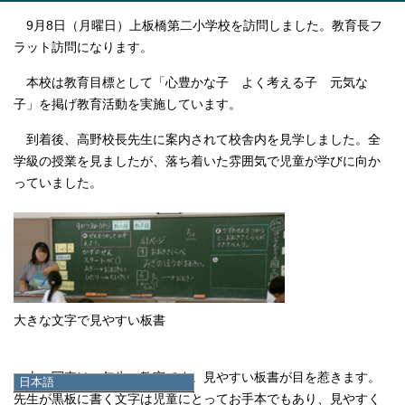
9月8日（月曜日）上板橋第二小学校を訪問しました。教育長フ
ラット訪問になります。
本校は教育目標として「心豊かな子 よく考える子 元気な
子」を掲げ教育活動を実施しています。
到着後、高野校長先生に案内されて校舎内を見学しました。全
学級の授業を見ましたが、落ち着いた雰囲気で児童が学びに向か
っていました。
大きな文字で見やすい板書
上の写真は一年生の教室です。見やすい板書が目を惹きます。
日本語
先生が黒板に書く文字は児童にとってお手本でもあり、見やすく
日本語