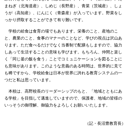
まねぎ（北海道産）、しめじ（長野産）、青菜（茨城産）、しょ
うが（高知産）、にんにく（青森産）が入っています。野菜をし
っかり摂取することができて有り難いです。
学校の給食は食育の場でもあります。栄養のこと、産地のこ
と、農業のこと、食事のマナーのことなど、学びの視点は沢山あ
ります。ただ食べるだけでなく当番制で配膳もしますので、協力
しあって生活することの意味も学びます。もちろん、仲間と楽し
く「同じ釜の飯を食う」ことでコミュニケーションを図ることに
も意味があります。このような意義のある時間は、世界的に見て
も稀ですから、学校給食は日本が世界に誇れる教育システムの一
つだと私は思っています。
本校は、高野校長のリーダーシップのもと、「地域とともにあ
る学校」を目指して邁進していますので、保護者、地域の皆様の
いっそうの御理解、御協力をよろしくお願いいたします。
（記・長沼豊教育長）