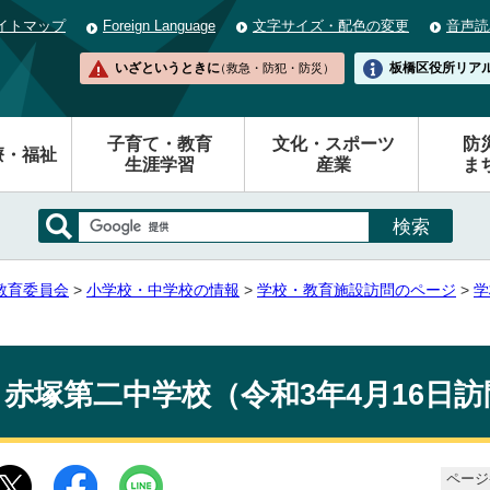
イトマップ
Foreign Language
文字サイズ・配色の変更
音声読
いざというときに
板橋区役所
リア
（救急・防犯・防災）
子育て・教育
文化・スポーツ
防
療・福祉
生涯学習
産業
ま
教育委員会
>
小学校・中学校の情報
>
学校・教育施設訪問のページ
>
学
赤塚第二中学校（令和3年4月16日訪
ページ番