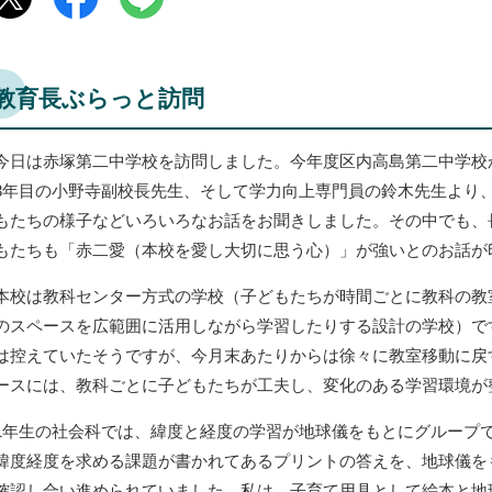
教育長ぶらっと訪問
今日は赤塚第二中学校を訪問しました。今年度区内高島第二中学校
3年目の小野寺副校長先生、そして学力向上専門員の鈴木先生より
もたちの様子などいろいろなお話をお聞きしました。その中でも、
もたちも「赤二愛（本校を愛し大切に思う心）」が強いとのお話が
本校は教科センター方式の学校（子どもたちが時間ごとに教科の教
のスペースを広範囲に活用しながら学習したりする設計の学校）で
は控えていたそうですが、今月末あたりからは徐々に教室移動に戻
ースには、教科ごとに子どもたちが工夫し、変化のある学習環境が
1年生の社会科では、緯度と経度の学習が地球儀をもとにグループ
緯度経度を求める課題が書かれてあるプリントの答えを、地球儀を
確認し合い進められていました。私は、子育て用具として絵本と地