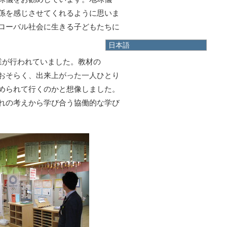
係を感じさせてくれるように思いま
ローバル社会に生きる子どもたちに
日本語
日本語
業が行われていました。教材の
English
おそらく、出来上がった一人ひとり
한국어
简体中文
められて行くのかと想像しました。
繁體中文
れの考えから学び合う協働的な学び