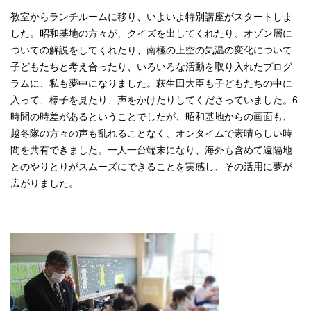
English
教室からランチルームに移り、いよいよ特別講座がスタートしま
한국어
した。昭和基地の方々が、クイズを出してくれたり、オゾン層に
简体中文
繁體中文
ついての解説をしてくれたり、南極の上空の気温の変化について
子どもたちと考え合ったり、いろいろな活動を取り入れたプログ
ラムに、私も夢中になりました。萩生田大臣も子どもたちの中に
入って、様子を見たり、声をかけたりしてくださっていました。6
時間の時差があるということでしたが、昭和基地からの画面も、
越冬隊の方々の声も乱れることなく、オンタイムで素晴らしい時
間を共有できました。一人一台端末になり、海外も含めて遠隔地
とのやりとりがスムーズにできることを実感し、その活用に夢が
広がりました。