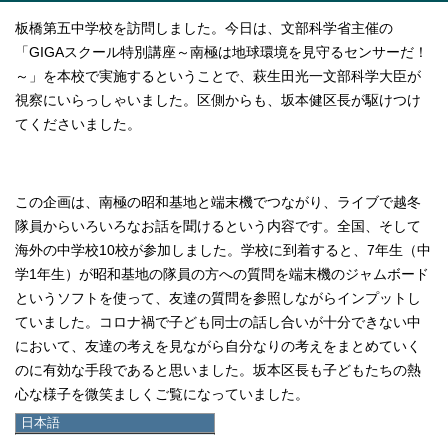
板橋第五中学校を訪問しました。今日は、文部科学省主催の
「GIGAスクール特別講座～南極は地球環境を見守るセンサーだ！
～」を本校で実施するということで、萩生田光一文部科学大臣が
視察にいらっしゃいました。区側からも、坂本健区長が駆けつけ
てくださいました。
この企画は、南極の昭和基地と端末機でつながり、ライブで越冬
隊員からいろいろなお話を聞けるという内容です。全国、そして
海外の中学校10校が参加しました。学校に到着すると、7年生（中
学1年生）が昭和基地の隊員の方への質問を端末機のジャムボード
というソフトを使って、友達の質問を参照しながらインプットし
ていました。コロナ禍で子ども同士の話し合いが十分できない中
において、友達の考えを見ながら自分なりの考えをまとめていく
のに有効な手段であると思いました。坂本区長も子どもたちの熱
心な様子を微笑ましくご覧になっていました。
日本語
日本語