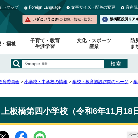
イトマップ
Foreign Language
文字サイズ・配色の変更
音声読
いざというときに
板橋区役所
リア
（救急・防犯・防災）
子育て・教育
文化・スポーツ
防
療・福祉
生涯学習
産業
ま
教育委員会
>
小学校・中学校の情報
>
学校・教育施設訪問のページ
>
学
）
上板橋第四小学校（令和6年11月18
ページ